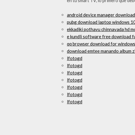
en tu smart TV, lo primero que deb
android device manager download
pubg download laptop windows 1
ekkadiki pothavu chinnavada hd mo
e kundli software free download fu
qq browser download for windows
download emtee manando album zip
lfotogd
lfotogd
lfotogd
lfotogd
lfotogd
lfotogd
lfotogd