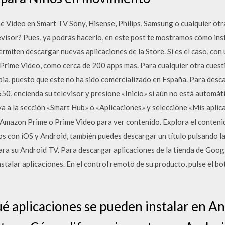
 Video en Smart TV Sony, Hisense, Philips, Samsung o cualquier otr
evisor? Pues, ya podrás hacerlo, en este post te mostramos cómo in
miten descargar nuevas aplicaciones de la Store. Si es el caso, con
Prime Video, como cerca de 200 apps mas. Para cualquier otra cuest
bia, puesto que este no ha sido comercializado en España. Para desca
encienda su televisor y presione «Inicio» si aún no está automát
aya a la sección «Smart Hub» o «Aplicaciones» y seleccione «Mis apli
e Amazon Prime o Prime Video para ver contenido. Explora el conteni
ivos con iOS y Android, también puedes descargar un título pulsando l
ara su Android TV. Para descargar aplicaciones de la tienda de Goog
stalar aplicaciones. En el control remoto de su producto, pulse el 
é aplicaciones se pueden instalar en A