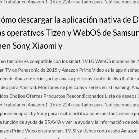
Trabajar en Amazon 1-16 de 224 resultados para "aplicaciones grat
cómo descargar la aplicación nativa de 
as operativos Tizen y WebOS de Samsun
en Sony, Xiaomi y
deo también es compatible con los smart TV LG WebOS modelos de 2
mar TV de Panasonic de 2015 y Amazon Prime Video es la app diseñad
vídeo de Amazon: series, programas y películas, tanto de distribuido
deo para Android. Montones de películas y series en 'streaming'. Am
didos Chollos Ofertas Productos Reacondicionados Lista de deseo
Trabajar en Amazon 1-16 de 224 resultados para "aplicaciones grat
phone Support by Sony para recibir notificaciones instantáneas o pu
a función de ayuda de BRAVIA y ver la ayuda y la información de sol
mazon Prime Vídeo en una smart TV. Si ya tienes contratado Amazon 