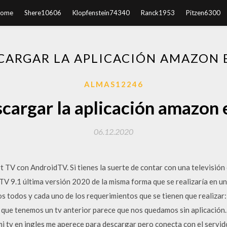
ome
Shere10606
Klopfenstein74340
Ranck1953
Pitzen6300
ARGAR LA APLICACIÓN AMAZON 
ALMAS12246
argar la aplicación amazon 
06.12.2020
 TV con AndroidTV. Si tienes la suerte de contar con una televisió
 TV 9.1 última versión 2020 de la misma forma que se realizaría en u
s todos y cada uno de los requerimientos que se tienen que realizar:
que tenemos un tv anterior parece que nos quedamos sin aplicación. 
i tv en ingles me aperece para descargar pero conecta con el servid