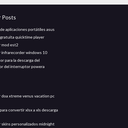
r Posts
de aplicaciones portátiles asus
gratuita quicktime player
r mod est2
 infrarecorder windows 10
or para la descarga del
or del interruptor powera
 doa xtreme venus vacation pc
ara convertir xlsx a xls descarga
 skins personalizados midnight