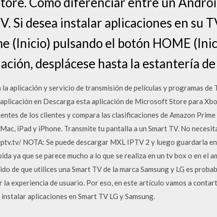
tore. Cómo diferenciar entre un Androi
V. Si desea instalar aplicaciones en su 
 (Inicio) pulsando el botón HOME (Inic
uación, desplácese hasta la estantería de
la aplicación y servicio de transmisión de películas y programas 
a aplicación en Descarga esta aplicación de Microsoft Store para Xb
cientes de los clientes y compara las clasificaciones de Amazon Prim
a Mac, iPad y iPhone. Transmite tu pantalla a un Smart TV. No necesi
-iptv.tv/ NOTA: Se puede descargar MXL IPTV 2 y luego guardarla en
a ya que se parece mucho a lo que se realiza en un tv box o en el am
do de que utilices una Smart TV de la marca Samsung y LG es probabl
 la experiencia de usuario. Por eso, en este artículo vamos a contar
e instalar aplicaciones en Smart TV LG y Samsung.