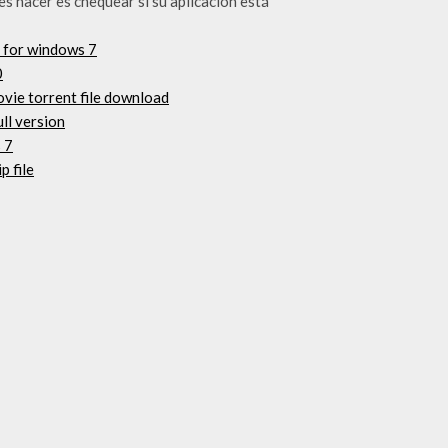
es hacer es chequear si su aplicación está
 for windows 7
0
vie torrent file download
ll version
 7
 file