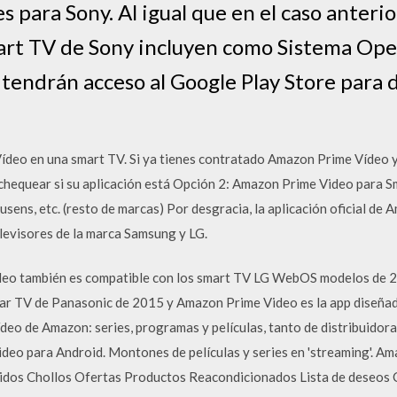
 para Sony. Al igual que en el caso anterior
art TV de Sony incluyen como Sistema Oper
 tendrán acceso al Google Play Store para 
eo en una smart TV. Si ya tienes contratado Amazon Prime Vídeo y 
 chequear si su aplicación está Opción 2: Amazon Prime Video para Sm
usens, etc. (resto de marcas) Por desgracia, la aplicación oficial de
elevisores de la marca Samsung y LG.
deo también es compatible con los smart TV LG WebOS modelos de 2
mar TV de Panasonic de 2015 y Amazon Prime Video es la app diseñad
vídeo de Amazon: series, programas y películas, tanto de distribuido
deo para Android. Montones de películas y series en 'streaming'. Am
didos Chollos Ofertas Productos Reacondicionados Lista de deseo