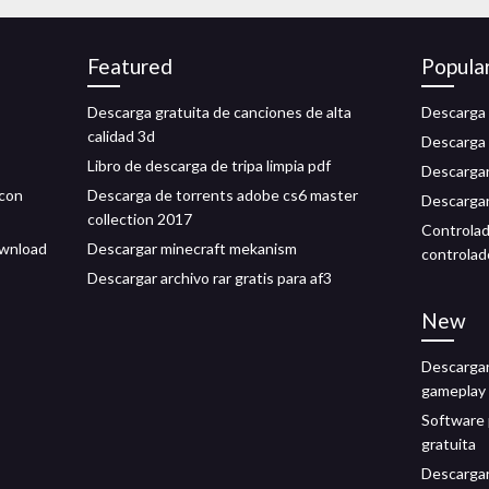
Featured
Popula
Descarga gratuita de canciones de alta
Descarga 
calidad 3d
Descarga 
Libro de descarga de tripa limpia pdf
Descarga
 con
Descarga de torrents adobe cs6 master
Descargar
collection 2017
Controlad
ownload
Descargar minecraft mekanism
controlad
Descargar archivo rar gratis para af3
New
Descargar
gameplay
Software p
gratuita
Descargar