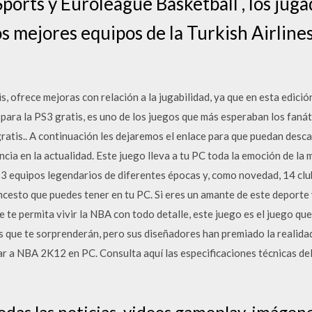
Sports y Euroleague Basketball , los jug
los mejores equipos de la Turkish Airlin
ofrece mejoras con relación a la jugabilidad, ya que en esta edición
 para la PS3 gratis, es uno de los juegos que más esperaban los fanát
ratis.. A continuación les dejaremos el enlace para que puedan des
cia en la actualidad. Este juego lleva a tu PC toda la emoción de la 
33 equipos legendarios de diferentes épocas y, como novedad, 14 cl
cesto que puedes tener en tu PC. Si eres un amante de este deporte y
 te permita vivir la NBA con todo detalle, este juego es el juego qu
 que te sorprenderán, pero sus diseñadores han premiado la realidad
 a NBA 2K12 en PC. Consulta aquí las especificaciones técnicas del
das las noticias, videos gameplay, imágene