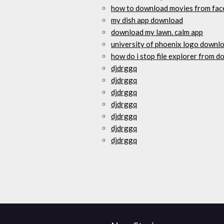
how to download movies from fac
my dish app download
download my lawn. calm app
university of phoenix logo downl
how do i stop file explorer from 
djdrggq
djdrggq
djdrggq
djdrggq
djdrggq
djdrggq
djdrggq