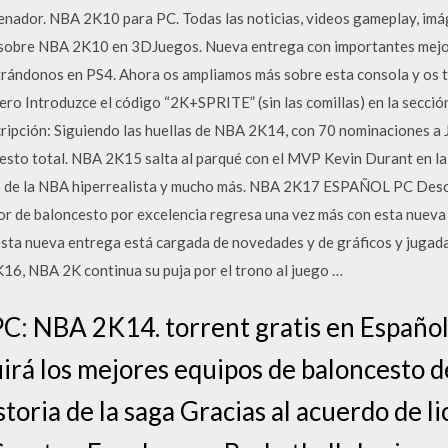
denador. NBA 2K10 para PC. Todas las noticias, videos gameplay, imá
cos sobre NBA 2K10 en 3DJuegos. Nueva entrega con importantes mej
trándonos en PS4. Ahora os ampliamos más sobre esta consola y os 
o Introduzce el código “2K+SPRITE” (sin las comillas) en la sección 
ripción: Siguiendo las huellas de NBA 2K14, con 70 nominaciones a J
esto total. NBA 2K15 salta al parqué con el MVP Kevin Durant en la
go de la NBA hiperrealista y mucho más. NBA 2K17 ESPAÑOL PC Desca
or de baloncesto por excelencia regresa una vez más con esta nuev
 nueva entrega está cargada de novedades y de gráficos y jugadas 
16, NBA 2K continua su puja por el trono al juego …
C: NBA 2K14. torrent gratis en Español.
rá los mejores equipos de baloncesto de
storia de la saga Gracias al acuerdo de l