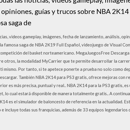
, opiniones, guías y trucos sobre NBA 2K1
osa saga de
ias, videos gameplay, imágenes, fecha de lanzamiento, análisis, opi
la famosa saga de NBA 2K19 Full Español, videojuego de Visual Con
al competición del basket norteamericano. MegaJuegosFree Descarga 
 otros, la modalidad MyCarrier que te permite desarrollar la carrer
ti mismo. Por tanto, si te apetece ponerte a prueba no solo como d
cargar. También NBA 2K14 para PS3 gratis, ofrece mejoras con relac
erior es más precisa, puntual y real.. NBA 2K14 para la PS3 gratis, e
t, lo cual estará disponible de manera totalmente gratis.. A continu
 es el simulador de baloncesto de referencia en la actualidad. Este
o e incluye todas sus franquicias, además de 33 equipos legendarios 