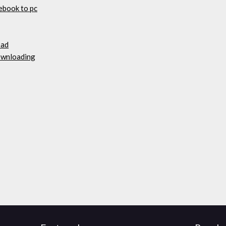
ebook to pc
oad
downloading