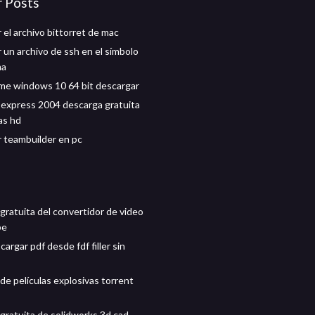
r Posts
 el archivo bittorret de mac
 un archivo de ssh en el símbolo
ma
me windows 10 64 bit descargar
 express 2004 descarga gratuita
as hd
 teambuilder en pc
gratuita del convertidor de video
be
rgar pdf desde fdf filler sin
de películas explosivas torrent
gratuita de solidworks 3d cad