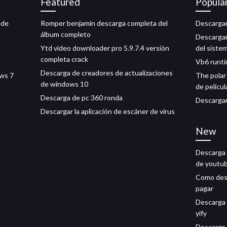
Featured
Popula
lde
Romper benjamin descarga completa del
Descargar
álbum completo
Descargar
Ytd video downloader pro 5.9.7.4 versión
del siste
completa crack
Vb6 runti
Descarga de creadores de actualizaciones
ows 7
The polar
de windows 10
de películ
Descarga de pc 360 ronda
Descargar
Descargar la aplicación de escáner de virus
New
Descarga 
de youtu
Como desca
pagar
Descarga 
yify
Descarga 