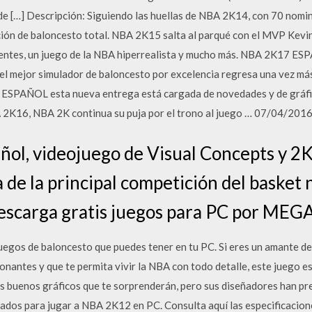
 de […] Descripción: Siguiendo las huellas de NBA 2K14, con 70 nomin
ción de baloncesto total. NBA 2K15 salta al parqué con el MVP Kevi
edentes, un juego de la NBA hiperrealista y mucho más. NBA 2K17 E
 el mejor simulador de baloncesto por excelencia regresa una vez má
SPAÑOL esta nueva entrega está cargada de novedades y de gráfico
 2K16, NBA 2K continua su puja por el trono al juego … 07/04/20
ol, videojuego de Visual Concepts y 2K
a de la principal competición del basket
scarga gratis juegos para PC por MEG
egos de baloncesto que puedes tener en tu PC. Si eres un amante de
ionantes y que te permita vivir la NBA con todo detalle, este juego e
s buenos gráficos que te sorprenderán, pero sus diseñadores han pre
ados para jugar a NBA 2K12 en PC. Consulta aquí las especificacione