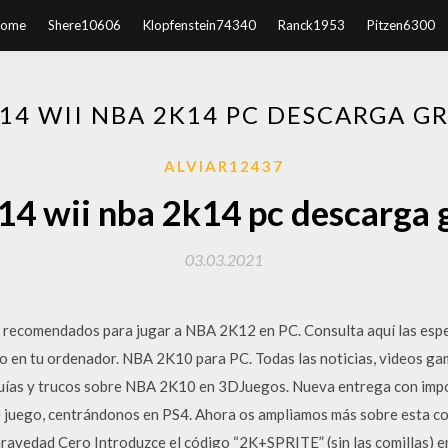
ome
Shere10606
Klopfenstein74340
Ranck1953
Pitzen6300
14 WII NBA 2K14 PC DESCARGA G
ALVIAR12437
4 wii nba 2k14 pc descarga 
03.03.2021
y recomendados para jugar a NBA 2K12 en PC. Consulta aquí las espe
go en tu ordenador. NBA 2K10 para PC. Todas las noticias, videos ga
, guías y trucos sobre NBA 2K10 en 3DJuegos. Nueva entrega con imp
 juego, centrándonos en PS4. Ahora os ampliamos más sobre esta co
avedad Cero Introduzce el código “2K+SPRITE” (sin las comillas) en