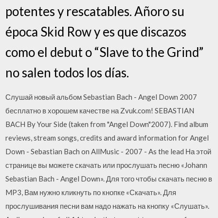
potentes y rescatables. Añoro su
época Skid Row y es que discazos
como el debut o “Slave to the Grind”
no salen todos los días.
Слушай новый альбом Sebastian Bach - Angel Down 2007
бесплатно в хорошем качестве на Zvuk.com! SEBASTIAN
BACH By Your Side (taken from "Angel Down"2007). Find album
reviews, stream songs, credits and award information for Angel
Down - Sebastian Bach on AllMusic - 2007 - As the lead На этой
странице вы можете скачать или прослушать песню «Johann
Sebastian Bach - Angel Down». Для того чтобы скачать песню в
MP3, Вам нужно кликнуть по кнопке «Скачать». Для
прослушивания песни вам надо нажать на кнопку «Слушать».