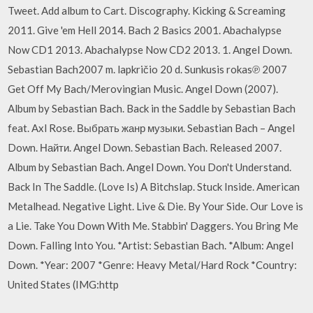
Tweet. Add album to Cart. Discography. Kicking & Screaming
2011. Give 'em Hell 2014. Bach 2 Basics 2001. Abachalypse
Now CD1 2013. Abachalypse Now CD2 2013. 1. Angel Down.
Sebastian Bach2007 m. lapkričio 20 d. Sunkusis rokas℗ 2007
Get Off My Bach/Merovingian Music. Angel Down (2007).
Album by Sebastian Bach. Back in the Saddle by Sebastian Bach
feat. Axl Rose. Выбрать жанр музыки. Sebastian Bach – Angel
Down. Найти. Angel Down. Sebastian Bach. Released 2007.
Album by Sebastian Bach. Angel Down. You Don't Understand.
Back In The Saddle. (Love Is) A Bitchslap. Stuck Inside. American
Metalhead. Negative Light. Live & Die. By Your Side. Our Love is
a Lie. Take You Down With Me. Stabbin' Daggers. You Bring Me
Down. Falling Into You. *Artist: Sebastian Bach. *Album: Angel
Down. *Year: 2007 *Genre: Heavy Metal/Hard Rock *Country:
United States (IMG:http