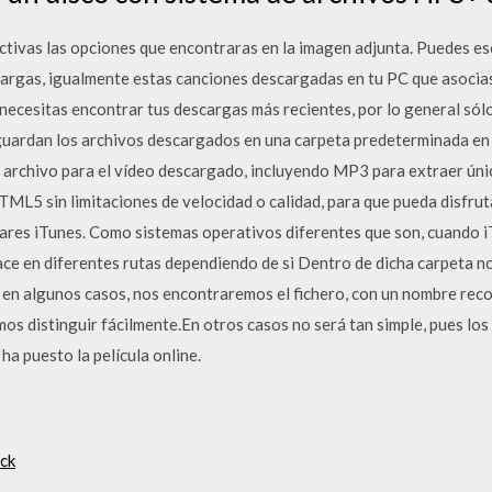
ivas las opciones que encontraras en la imagen adjunta. Puedes es
argas, igualmente estas canciones descargadas en tu PC que asocias
ecesitas encontrar tus descargas más recientes, por lo general sólo
uardan los archivos descargados en una carpeta predeterminada en e
 archivo para el vídeo descargado, incluyendo MP3 para extraer ún
ML5 sin limitaciones de velocidad o calidad, para que pueda disfruta
ares iTunes. Como sistemas operativos diferentes que son, cuando 
ace en diferentes rutas dependiendo de si Dentro de dicha carpeta n
n algunos casos, nos encontraremos el fichero, con un nombre recon
s distinguir fácilmente.En otros casos no será tan simple, pues lo
ha puesto la película online.
ack