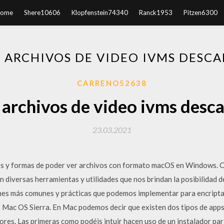
ome
Shere10606
Klopfenstein74340
Ranck1953
Pitzen6300
 ARCHIVOS DE VIDEO IVMS DESC
CARRENO52638
 archivos de video ivms desc
23.03.2021
s y formas de poder ver archivos con formato macOS en Windows. C
diversas herramientas y utilidades que nos brindan la posibilidad 
nes más comunes y prácticas que podemos implementar para encripta
 Mac OS Sierra. En Mac podemos decir que existen dos tipos de apps 
ores. Las primeras como podéis intuir hacen uso de un instalador par