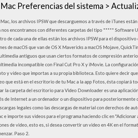
 Mac Preferencias del sistema > Actual
ac, los archivos IPSW que descarguemos a través de iTunes están u
la nos encontramos con diferentes carpetas del tipo ***** Software 
ro de cada una de ellas están los archivos IPSW para el dispositivo 
ones de macOS que van de OS X Mavericks a macOS Mojave, QuickTim
ultimedia antiguos que usan ciertos formatos de compresión anterio
ltimedia incompatible con Final Cut Pro X y iMovie. La configuració
to y vídeo que importas a su propia biblioteca. Esto quiere decir que,
eo que está en el escritorio de tu Mac a la app Fotos, ésta copiará to
ar la carpeta del escritorio para Video Downloader es una aplicación
vés de Internet a un ordenador o un dispositivo para posteriormente d
escargas legales como las descargas de material con derechos de auto
 e importe sus videos para el programa haciendo clic en "Adicionar 
nes de video, esto es, si desea convertir un video en 4K en el format
menzar. Paso 2.