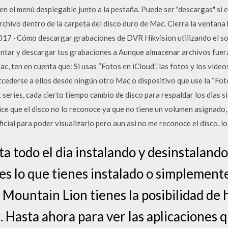
n el menú desplegable junto a la pestaña. Puede ser "descargas" si e
chivo dentro de la carpeta del disco duro de Mac. Cierra la ventana h
2017 · Cómo descargar grabaciones de DVR Hikvision utilizando el 
mentar y descargar tus grabaciones a Aunque almacenar archivos fuer
c, ten en cuenta que: Si usas “Fotos en iCloud”, las fotos y los vídeo
cederse a ellos desde ningún otro Mac o dispositivo que use la “Fot
series, cada cierto tiempo cambio de disco para respaldar los dias s
dice que el disco no lo reconoce ya que no tiene un volumen asignado,
icial para poder visualizarlo pero aun asi no me reconoce el disco, lo
sta todo el dia instalando y desinstaland
bes lo que tienes instalado o simplement
Mountain Lion tienes la posibilidad de ha
 Hasta ahora para ver las aplicaciones q