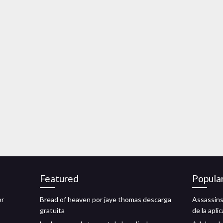
Featured
Popula
or
Bread of heaven por jaye thomas descarga
Assassins
gratuita
de la apl