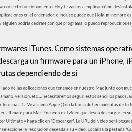
 su correcto funcionamiento. Hoy te vamos a explicar cómo desinsta
plicaciones en el ordenador, o incluso puede que Hola, mi nombre es 
 alguien podria decirme con que programa lo puedo reproducir pues c
rmwares iTunes. Como sistemas operati
descarga un firmware para un iPhone, iP
rutas dependiendo de si
allado de las aplicaciones que tenemos en nuestro Mac junto con mu
tamaño, versión, etc…, necesitaremos seguir estos sencillos pasos, 
 Terminal.. 1.- Ve al menú Apple ( ) en la barra de herramientas de tu
ter Ultimate para Mac. Encuentre el video que desea descargar en su
ter Ultimate y haga clic en "Descargar". La URL del video será pega
y seleccione la resolución deseada a su video. Localiza la pestaña "