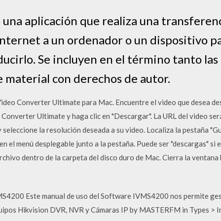
na aplicación que realiza una transferenc
 Internet a un ordenador o un dispositivo 
ducirlo. Se incluyen en el término tanto las
e material con derechos de autor.
Video Converter Ultimate para Mac. Encuentre el video que desea de
o Converter Ultimate y haga clic en "Descargar". La URL del video s
y seleccione la resolución deseada a su video. Localiza la pestaña "
n el menú desplegable junto a la pestaña. Puede ser "descargas" si e
chivo dentro de la carpeta del disco duro de Mac. Cierra la ventana h
S4200 Este manual de uso del Software IVMS4200 nos permite gest
equipos Hikvision DVR, NVR y Cámaras IP by MASTERFM in Types > I