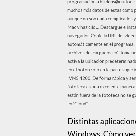
programación a hikddns@outlook.c
muchos más datos de estas como pu
aunque no son nada complicados ya 
Mac y haz clic … Descargue e inst
navegador. Copie la URL del video
automáticamente en el programa. Ha
archivos descargados en". Toma not
activa la ubicación predeterminada
en el botón rojo en la parte supe
IVMS 4200. De forma rápida y senc
fototeca es una excelente manera d
están fuera de la fototeca no se g
en iCloud”.
Distintas aplicacio
Windows. Cómo ver 