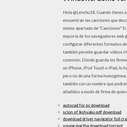
Hola @Lenchu18. Cuando tienes act
encuentran las canciones que desc
mismo apartado de "Canciones" Si n
mayoría de los navegadores web g
configurar diferentes formatos de
también permite guardar vídeos HT
conexión. Dónde guarda los firmw
un iPhone, iPod Touch o iPad, lo h
pero no de una forma homogénea; e
también con un nombre que podremo
añadidos a modo de firma de quien 
autocad for pc download
scion of ikshvaku pdf download
download driver navigator full cr
young martha download torrent