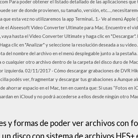
om Para poder obtener el listado detallado de las aplicaciones que
ede ser de donde provienen, su tamaño, versión, etc…, necesitaremo
que esta vez no utilizaremos la app Terminal.. 1.- Ve al menú Apple ( 
ale el Aiseesoft Video Converter Ultimate para Mac. Encuentre el vi
, vaya hasta el Video Converter Ultimate y haga clic en "Descargar".
ga clic en "Analizar" y seleccione la resolución deseada a su video.
a del nombre del archivo en el menú desplegable junto a la pestaña.
 o cualquier otro archivo dentro de la carpeta del disco duro de Mac.
rior izquierda. 02/11/2017 · Cómo descargar grabaciones de DVR Hikv
illa podés ver, fragmentar y descargar tus grabaciones a Aunque al
e ahorrar espacio en el Mac, ten en cuenta que: Si usas “Fotos en iCl
uardan en iCloud y no podrá accederse a ellos desde ningún otro Mac
nes y formas de poder ver archivos con
un disco con sistema de archivos HFS