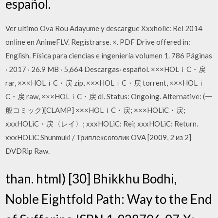
español.
Ver ultimo Ova Rou Adayume y descargue Xxxholic: Rei 2014
online en AnimeFLV. Registrarse. ×. PDF Drive offered in:
English. Física para ciencias e ingeniería volumen 1. 786 Páginas
· 2017 · 26.9 MB · 5,664 Descargas· español. ×××HOLｉC・戻
rar, ×××HOLｉC・戻 zip, ×××HOLｉC・戻 torrent, ×××HOLｉ
C・戻 raw, ×××HOLｉC・戻 dl. Status: Ongoing. Alternative: (一
般コミック)[CLAMP] ×××HOLｉC・戻; ×××HOLiC・戻;
xxxHOLiC・戻〈レイ〉; xxxHOLiC: Rei; xxxHOLiC: Return.
xxxHOLiC Shunmuki / Триплексоголик OVA [2009, 2 из 2]
DVDRip Raw.
than. html) [30] Bhikkhu Bodhi,
Noble Eightfold Path: Way to the End