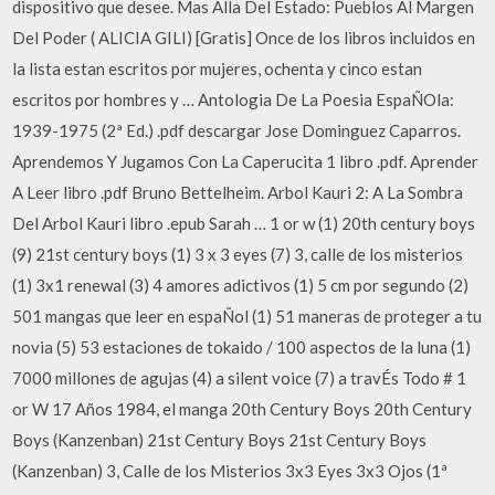
dispositivo que desee. Mas Alla Del Estado: Pueblos Al Margen
Del Poder ( ALICIA GILI) [Gratis] Once de los libros incluidos en
la lista estan escritos por mujeres, ochenta y cinco estan
escritos por hombres y … Antologia De La Poesia EspaÑOla:
1939-1975 (2ª Ed.) .pdf descargar Jose Dominguez Caparros.
Aprendemos Y Jugamos Con La Caperucita 1 libro .pdf. Aprender
A Leer libro .pdf Bruno Bettelheim. Arbol Kauri 2: A La Sombra
Del Arbol Kauri libro .epub Sarah … 1 or w (1) 20th century boys
(9) 21st century boys (1) 3 x 3 eyes (7) 3, calle de los misterios
(1) 3x1 renewal (3) 4 amores adictivos (1) 5 cm por segundo (2)
501 mangas que leer en espaÑol (1) 51 maneras de proteger a tu
novia (5) 53 estaciones de tokaido / 100 aspectos de la luna (1)
7000 millones de agujas (4) a silent voice (7) a travÉs Todo # 1
or W 17 Años 1984, el manga 20th Century Boys 20th Century
Boys (Kanzenban) 21st Century Boys 21st Century Boys
(Kanzenban) 3, Calle de los Misterios 3x3 Eyes 3x3 Ojos (1ª