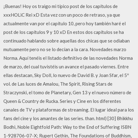
¡Buenas! Hoy os traigo mi típico post de los capítulos de
xxxHOLiC Rei xD Esta vez con un poco de retraso, ya que
actualmente van por el capítulo 10, pero hoy también haré el
post de los capítulos 9 y 10 xD En estos dos capítulos se ha
continuado hablando sobre aquellas dos chicas que se odiaban
mutuamente pero no se lo decían a la cara. Novedades marzo
Norma. Aquí tenéis el listado definitivo de las novedades Norma
de marzo, del cual tuvistéis un avance el pasado viernes. Entre
ellas destacan, Sky Doll, lo nuevo de David B. y Joan Sfar, el 5º
vol. de Las luces de Amalou, The Spirit, Rising Stars de
Straczynski, el tomo de Planetary, Gen 13 y el nuevo número de
Queen & Country de Rucka. Series y Cine en los diferentes
canales de TV y plataformas de streaming. El lugar ideal para los
fans del cine y los amantes de las series. than. html) [30] Bhikkhu
Bodhi, Noble Eightfold Path: Way to the End of Suffering ISBN
1-928706-07-X; Rupert Gethin, The Foundations of Buddhism,