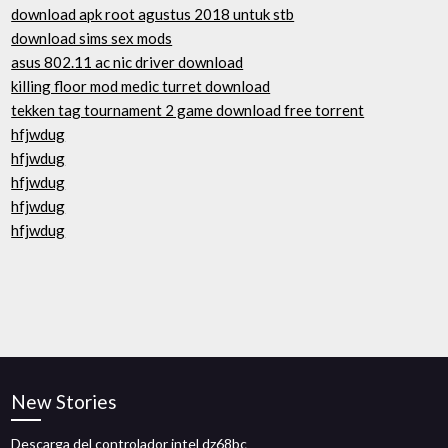
download apk root agustus 2018 untuk stb
download sims sex mods
asus 802.11 ac nic driver download
killing floor mod medic turret download
tekken tag tournament 2 game download free torrent
hfjwdug
hfjwdug
hfjwdug
hfjwdug
hfjwdug
New Stories
Descarga del controlador intel dz68bc