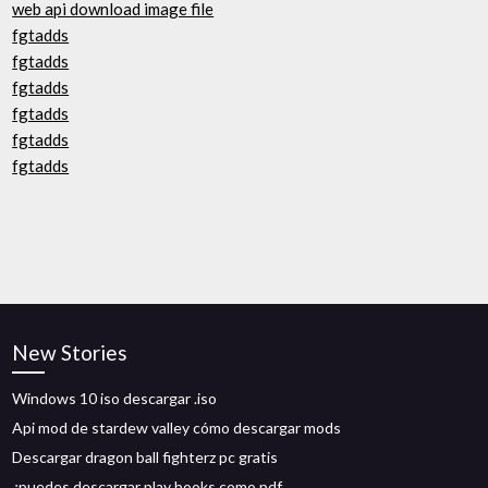
web api download image file
fgtadds
fgtadds
fgtadds
fgtadds
fgtadds
fgtadds
New Stories
Windows 10 iso descargar .iso
Api mod de stardew valley cómo descargar mods
Descargar dragon ball fighterz pc gratis
¿puedes descargar play books como pdf_