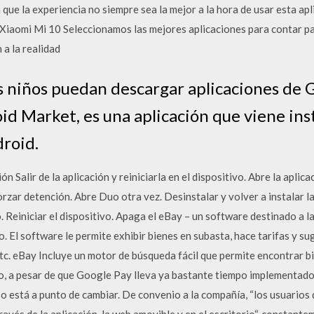
ue la experiencia no siempre sea la mejor a la hora de usar esta apl
 Xiaomi Mi 10 Seleccionamos las mejores aplicaciones para contar p
 a la realidad
 niños puedan descargar aplicaciones de G
d Market, es una aplicación que viene ins
droid.
ón Salir de la aplicación y reiniciarla en el dispositivo. Abre la aplic
zar detención. Abre Duo otra vez. Desinstalar y volver a instalar l
 Reiniciar el dispositivo. Apaga el eBay – un software destinado a l
o. El software le permite exhibir bienes en subasta, hace tarifas y s
etc. eBay Incluye un motor de búsqueda fácil que permite encontrar bi
o, a pesar de que Google Pay lleva ya bastante tiempo implementado 
eso está a punto de cambiar. De convenio a la compañía, “los usuari
avés de la aplicación, la web amovible y en el escritorio“, constant