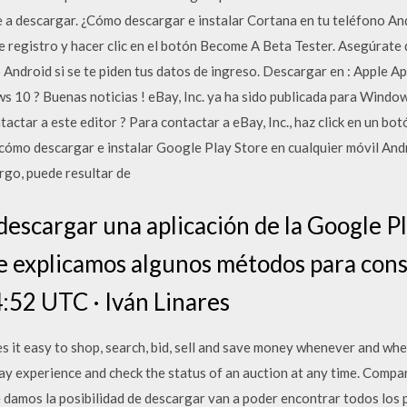
ce a descargar. ¿Cómo descargar e instalar Cortana en tu teléfono An
 de registro y hacer clic en el botón Become A Beta Tester. Asegúrat
o Android si se te piden tus datos de ingreso. Descargar en : Apple 
0 ? Buenas noticias ! eBay, Inc. ya ha sido publicada para Windows
ctar a este editor ? Para contactar a eBay, Inc., haz click en un bot
ómo descargar e instalar Google Play Store en cualquier móvil Andro
rgo, puede resultar de
descargar una aplicación de la Google Pl
te explicamos algunos métodos para cons
:52 UTC · Iván Linares
it easy to shop, search, bid, sell and save money whenever and wher
y experience and check the status of an auction at any time. Compare
e damos la posibilidad de descargar van a poder encontrar todos los