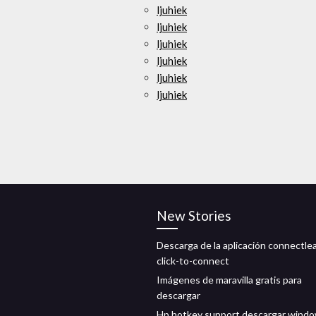
ljuhiek
ljuhiek
ljuhiek
ljuhiek
ljuhiek
ljuhiek
New Stories
Descarga de la aplicación connectle
click-to-connect
Imágenes de maravilla gratis para
descargar
Hp hotkey support descargar wind