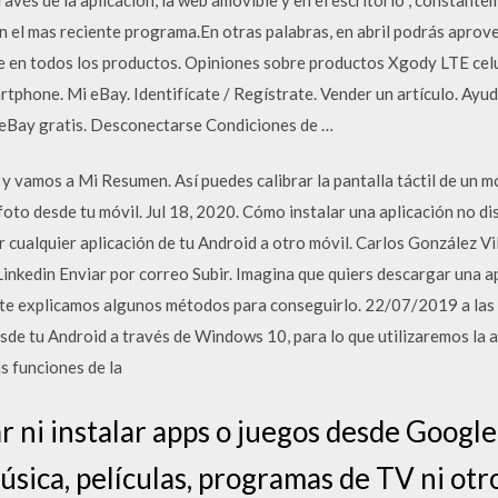
en el mas reciente programa.En otras palabras, en abril podrás apr
e en todos los productos. Opiniones sobre productos Xgody LTE cel
tphone. Mi eBay. Identifícate / Regístrate. Vender un artículo. Ayu
e eBay gratis. Desconectarse Condiciones de …
vamos a Mi Resumen. Así puedes calibrar la pantalla táctil de un móv
foto desde tu móvil. Jul 18, 2020. Cómo instalar una aplicación no di
 cualquier aplicación de tu Android a otro móvil. Carlos González V
inkedin Enviar por correo Subir. Imagina que quiers descargar una ap
, te explicamos algunos métodos para conseguirlo. 22/07/2019 a las
sde tu Android a través de Windows 10, para lo que utilizaremos la 
s funciones de la
 ni instalar apps o juegos desde Google
sica, películas, programas de TV ni otr