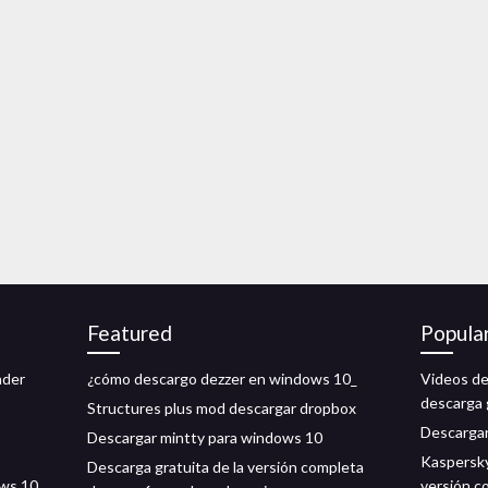
Featured
Popula
ader
¿cómo descargo dezzer en windows 10_
Videos de
descarga 
Structures plus mod descargar dropbox
Descargar
Descargar mintty para windows 10
Kaspersky
Descarga gratuita de la versión completa
ows 10
versión c