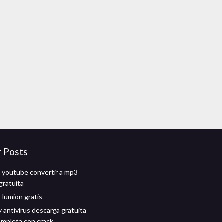
r Posts
 youtube convertir a mp3
gratuita
 lumion gratis
 antivirus descarga gratuita
ompleta con crack