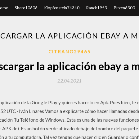
ome
Shere10606
Klopfenstein74340
Ranck1953
Pitzen6300
CARGAR LA APLICACIÓN EBAY A M
CITRANO29465
cargar la aplicación ebay a m
22.04.2021
aplicación de la Google Play y quieres hacerlo en Apk. Pues bien, t
:52 UTC · Iván Linares Vamos a explicarte cómo hacer llamadas desd
licación Tu Teléfono de Windows. Esta es una de las nuevas funciones
APK de). Es un botón verde ubicado debajo del nombre del paquete. 
ión a tu computadora. Tal vez tengas que hacer clic en Guardar o conf