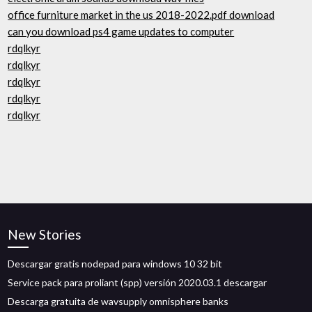
office furniture market in the us 2018-2022.pdf download
can you download ps4 game updates to computer
rdqlkyr
rdqlkyr
rdqlkyr
rdqlkyr
rdqlkyr
New Stories
Descargar gratis nodepad para windows 10 32 bit
Service pack para proliant (spp) versión 2020.03.1 descargar
Descarga gratuita de wavsupply omnisphere banks