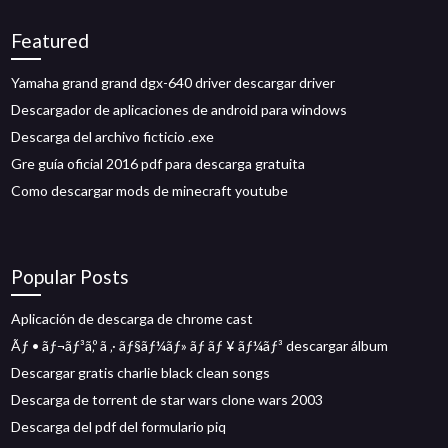
Featured
Yamaha grand grand dgx-640 driver descargar driver
Descargador de aplicaciones de android para windows
Descarga del archivo ficticio .exe
Gre guía oficial 2016 pdf para descarga gratuita
Como descargar mods de minecraft youtube
Popular Posts
Aplicación de descarga de chrome cast
Ãƒ • ãƒ¬ãƒ³ã‚º ã ‚· ãƒ§ãƒ¼ãƒ» ãƒ ãƒ ¥ ãƒ¼ãƒ³ descargar álbum
Descargar gratis charlie black clean songs
Descarga de torrent de star wars clone wars 2003
Descarga del pdf del formulario piq