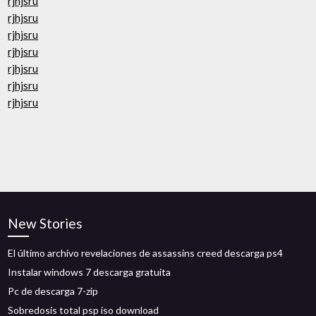
rjhjsru
rjhjsru
rjhjsru
rjhjsru
rjhjsru
rjhjsru
rjhjsru
New Stories
El último archivo revelaciones de assassins creed descarga ps4
Instalar windows 7 descarga gratuita
Pc de descarga 7-zip
Sobredosis total psp iso download