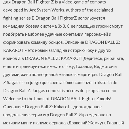
для Dragon Ball Fighter Z is a video game of combats
developed by Arc System Works, authors of the acclaimed
fighting series В Dragon Ball FighterZ используется
командная боевая система 3х3. С ее помощью игроки смогут
подбирать наиболее удачные сочетания персонажей и
формировать команду бойцов. Описание DRAGON BALL Z:
KAKAROT – это новый взгляд на историю Гоку и других
воинов Z в DRAGON BALL Z: KAKAROT! Деритесь, рыбачьте,
ешьте и тренируйтесь вместе с Гоку, Гоханом, Веджитой и
другими, живя полноценной жизнью в мире игры. Dragon Ball
Z Sagas es un juego que cuenta cómo comenzó la historia de
Dragon Ball Z. Juegas como seis héroes del programa como
Welcome to the home of DRAGON BALL FighterZ mods!
Описание: Dragon Ball Z: Kakarot – долгожданное
продолжение серии игр Dragon Ball Z. Игра сделана по
мотивам манги и аниме сериала «Драконий Жемчуг». Главный