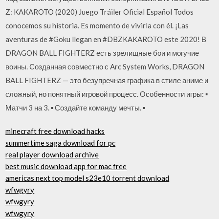
Z: KAKAROTO (2020) Juego Tráiler Oficial Español Todos
conocemos su historia. Es momento de vivirla con él. ¡Las
aventuras de #Goku llegan en #DBZKAKAROTO este 2020! В
DRAGON BALL FIGHTERZ есть зрелищные бои и могучие
воины. Созданная совместно с Arc System Works, DRAGON
BALL FIGHTERZ — это безупречная графика в стиле аниме и
сложный, но понятный игровой процесс. Особенности игры: ▪
Матчи 3 на 3. ▪ Создайте команду мечты. ▪
minecraft free download hacks
summertime saga download for pc
real player download archive
best music download app for mac free
americas next top model s23e10 torrent download
wfwgyry
wfwgyry
wfwgyry