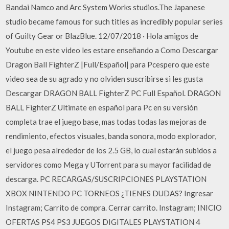
Bandai Namco and Arc System Works studios.The Japanese
studio became famous for such titles as incredibly popular series
of Guilty Gear or BlazBlue. 12/07/2018 · Hola amigos de
Youtube en este video les estare enseñando a Como Descargar
Dragon Ball FighterZ |Full/Español| para Pcespero que este
video sea de su agrado y no olviden suscribirse si les gusta
Descargar DRAGON BALL FighterZ PC Full Español. DRAGON
BALL FighterZ Ultimate en español para Pc en su versión
completa trae el juego base, mas todas todas las mejoras de
rendimiento, efectos visuales, banda sonora, modo explorador,
el juego pesa alrededor de los 2.5 GB, lo cual estarán subidos a
servidores como Mega y UTorrent para su mayor facilidad de
descarga. PC RECARGAS/SUSCRIPCIONES PLAYSTATION
XBOX NINTENDO PC TORNEOS ¿TIENES DUDAS? Ingresar
Instagram; Carrito de compra. Cerrar carrito. Instagram; INICIO
OFERTAS PS4 PS3 JUEGOS DIGITALES PLAYSTATION 4