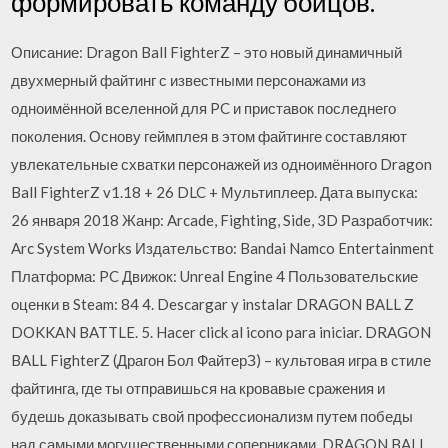
формировать команду бойцов.
Описание: Dragon Ball FighterZ – это новый динамичный
двухмерный файтинг с известными персонажами из
одноимённой вселенной для PC и приставок последнего
поколения. Основу геймплея в этом файтинге составляют
увлекательные схватки персонажей из одноимённого Dragon
Ball FighterZ v1.18 + 26 DLC + Мультиплеер. Дата выпуска:
26 января 2018 Жанр: Arcade, Fighting, Side, 3D Разработчик:
Arc System Works Издательство: Bandai Namco Entertainment
Платформа: PC Движок: Unreal Engine 4 Пользовательские
оценки в Steam: 84 4. Descargar y instalar DRAGON BALL Z
DOKKAN BATTLE. 5. Hacer click al icono para iniciar. DRAGON
BALL FighterZ (Драгон Бол ФайтерЗ) – культовая игра в стиле
файтинга, где ты отправишься на кровавые сражения и
будешь доказывать свой профессионализм путем победы
над самыми могущественными соперниками. DRAGON BALL