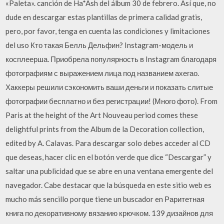
«Paleta». canción de Ha*Ash del álbum 30 de febrero. Así que, no
dude en descargar estas plantillas de primera calidad gratis,
pero, por favor, tenga en cuenta las condiciones y limitaciones
del uso Кто такая Белль Дельфин? Instagram-модель и
косплеерша. Приобрела популярность в Instagram благодаря
фотографиям с выражением лица под названием ахегао.
Хаккеры решили сэкономить ваши деньги и показать слитые
фотографии бесплатно и без регистрации! (Много фото). From
Paris at the height of the Art Nouveau period comes these
delightful prints from the Album de la Decoration collection,
edited by A. Calavas. Para descargar solo debes acceder al CD
que deseas, hacer clic en el botón verde que dice “Descargar” y
saltar una publicidad que se abre en una ventana emergente del
navegador. Cabe destacar que la búsqueda en este sitio web es
mucho más sencillo porque tiene un buscador en Раритетная
книга по декоративному вязанию крючком. 139 дизайнов для