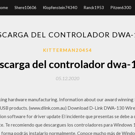
ome
Shere10606
Klopfenstein74340
Ranck1953
Pitzen6300
SCARGA DEL CONTROLADOR DWA-
KITTERMAN20454
scarga del controlador dwa-
05.12.2020
orking hardware manufacturing. Information about our award winning
nd USB products. (www.dlink.com.au) Download D-Link DWA-130 Wire
tion software for driver update El incidente que presentas se debe a
nte. Te recomiendo que descargues los controladores para Windows 10
sta forma podrás instalarlo normalmente. Conoce mucho más de Wind