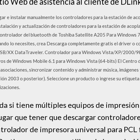
sitio Web de asistencia al cliente de DLin
ar e instalar manualmente los controladores para la estación de a
stalación y actualización de controladores para la estación de aco
controlador del bluetooth de Toshiba Satellite A205 Para Windows 
ando lo necesites, crea Descarga completamente gratis el driver o c
USB/XX DataTraveler. Controlador para Windows Vista/XP/2000/98S
vos de Windows Mobile 6.1 para Windows Vista (64-bits) El Centro 
asociaciones, sincronizar contenido y administrar música, imágenes 
ón 2003 o posterior). Seleccione un producto o ingrese su etiqueta 
izaciones.
 si tiene múltiples equipos de impresión
ugar que tener que descargar controladore
ntrolador de impresora universal para PCL