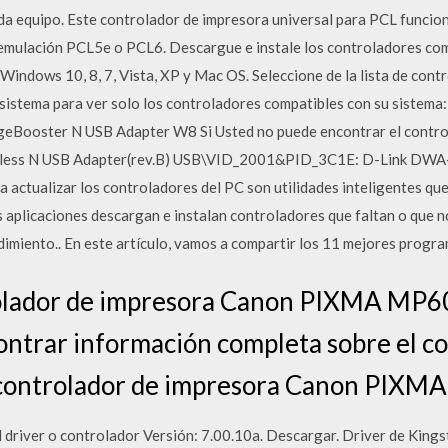
da equipo. Este controlador de impresora universal para PCL funcio
emulación PCL5e o PCL6. Descargue e instale los controladores co
Windows 10, 8, 7, Vista, XP y Mac OS. Seleccione de la lista de cont
sistema para ver solo los controladores compatibles con su sistema
eBooster N USB Adapter W8 Si Usted no puede encontrar el contro
less N USB Adapter(rev.B) USB\VID_2001&PID_3C1E: D-Link DWA
 actualizar los controladores del PC son utilidades inteligentes que
s aplicaciones descargan e instalan controladores que faltan o que n
dimiento.. En este artículo, vamos a compartir los 11 mejores progr
olador de impresora Canon PIXMA MP6
ontrar información completa sobre el c
 controlador de impresora Canon PIXM
 driver o controlador Versión: 7.00.10a. Descargar. Driver de Kin