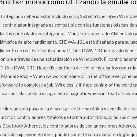
Brother monocromo utilizando la emulaci
integrado debería estar incluido en su Sistema Operativo Windows®
l controlador integrado es compatible con las funciones básicas d
alar los controladores integrados. Mantente conectado Alimentado p
alámbrica de alto rendimiento. El DWA-131 está diseñado para su us
imiento de red. Este controlador D-Link DWA-131 integrado debería
nible a través de una actualización de Windows®. El controlador in
 D-Link DWA-131. Haga clic aquí para ver cómo instalar los contro
Manual Setup – When we work at home or in the office, everyone ne
ghtforward to complete a job. Wireless is if the meaning of the word c
nication relationship using electromagnetic waves instead of cable 
lo clic y un solo paso para descargar de forma rápida y sencilla los 
s últimos controladores Atheros de forma automática, como sus drive
s Bluetooth Atheros, los controladores de comunicaciones Atheros,
uipos de impresión Brother, puede usar este controlador en lugar qu