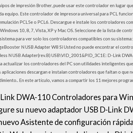
uipos de impresión Brother, puede usar este controlador en lugar qu
da equipo. Este controlador de impresora universal para PCL funcio
emulación PCL5e o PCL6. Descargue e instale los controladores co
Windows 10, 8, 7, Vista, XP y Mac OS. Seleccione de la lista de cont
sistema para ver solo los controladores compatibles con su sistema
eBooster N USB Adapter W8 Si Usted no puede encontrar el contro
less N USB Adapter(rev.B) USB\VID_2001&PID_3C1E: D-Link DWA
 actualizar los controladores del PC son utilidades inteligentes que
s aplicaciones descargan e instalan controladores que faltan o que n
dimiento.. En este artículo, vamos a compartir los 11 mejores progr
D Link DWA-110 Controladores para Wi
igure su nuevo adaptador USB D-Link 
uevo Asistente de configuración rápida.