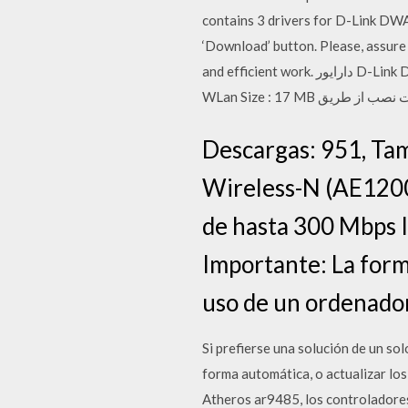
contains 3 drivers for D-Link DWA-
‘Download’ button. Please, assure 
and efficient work. دارایور D-Link DWA-130. راه انداز D-Link DWA-130 Manufacturer : D-Link Model : DWA-130 Version : 3.02.01 Type :
Descargas: 951, Tam
Wireless-N (AE1200)
de hasta 300 Mbps I
Importante: La forma
uso de un ordenador
Si prefierse una solución de un so
forma automática, o actualizar lo
Atheros ar9485, los controladore