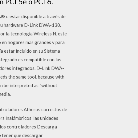
ón PCL5e o PCL6.
 o estar disponible a través de
e su hardware D-Link DWA-130.
or la tecnología Wireless N, este
o en hogares más grandes y para
 estar incluido en su Sistema
tegrado es compatible con las
ladores integrados. D-Link DWA-
eds the same tool, because with
an be interpreted as “without
media.
controladores Atheros correctos de
rs inalámbricos, las unidades
 los controladores Descarga
e tener que descargar