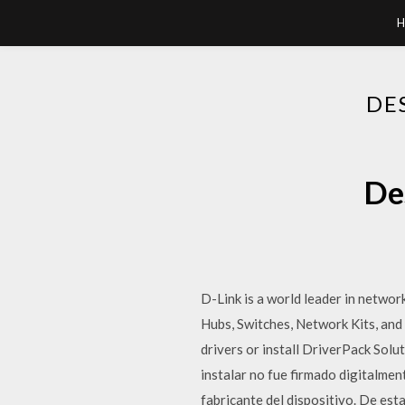
H
DE
De
D-Link is a world leader in netw
Hubs, Switches, Network Kits, a
drivers or install DriverPack Solu
instalar no fue firmado digitalme
fabricante del dispositivo. De e