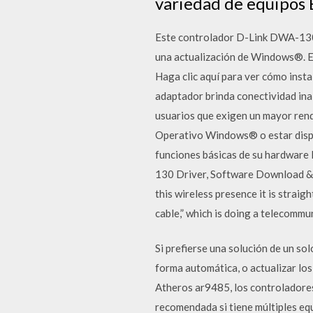
variedad de equipos 
Este controlador D-Link DWA-130 
una actualización de Windows®. E
Haga clic aquí para ver cómo inst
adaptador brinda conectividad in
usuarios que exigen un mayor rend
Operativo Windows® o estar dispo
funciones básicas de su hardware
130 Driver, Software Download & 
this wireless presence it is strai
cable,” which is doing a telecommu
Si prefierse una solución de un so
forma automática, o actualizar lo
Atheros ar9485, los controladore
recomendada si tiene múltiples eq