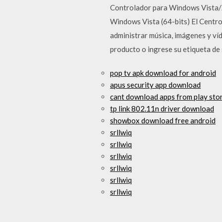
Controlador para Windows Vista/
Windows Vista (64-bits) El Centro
administrar música, imágenes y ví
producto o ingrese su etiqueta de 
pop tv apk download for android
apus security app download
cant download apps from play sto
tp link 802.11n driver download
showbox download free android
srllwiq
srllwiq
srllwiq
srllwiq
srllwiq
srllwiq