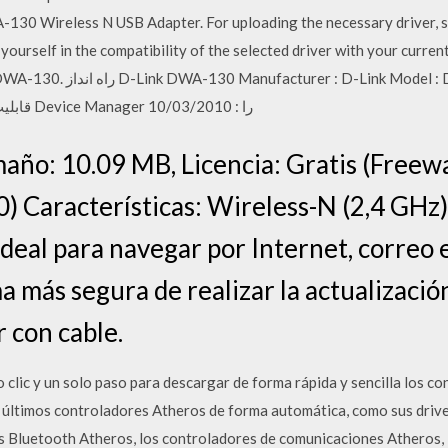
130 Wireless N USB Adapter. For uploading the necessary driver, sele
yourself in the compatibility of the selected driver with your curren
WLan Size : 17 MB قابلیت نصب از طریق Device Manager را : 10/03/2010
año: 10.09 MB, Licencia: Gratis (Free
 Características: Wireless-N (2,4 GHz) 
deal para navegar por Internet, correo e
 más segura de realizar la actualización
 con cable.
lo clic y un solo paso para descargar de forma rápida y sencilla los 
s últimos controladores Atheros de forma automática, como sus drive
s Bluetooth Atheros, los controladores de comunicaciones Atheros,