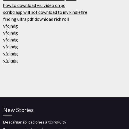
how to download viu video on pc
scribd app will not download to my kindlefire
finding ultra pdf download rich roll
yfdjhdg
yfdjhdg
yfdjhdg
yfdjhdg
yfdjhdg
yfdjhdg
New Stories
Descargar aplicaciones a tcl roku tv