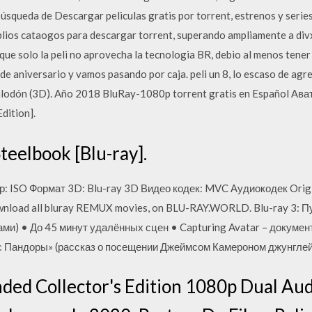
 búsqueda de Descargar peliculas gratis por torrent, estrenos y seri
lios cataogos para descargar torrent, superando ampliamente a div
que solo la peli no aprovecha la tecnologia BR, debio al menos tener 
 de aniversario y vamos pasando por caja. peli un 8, lo escaso de agr
odón (3D). Año 2018 BluRay-1080p torrent gratis en Español Ават
dition].
eelbook [Blu-ray].
р: ISO Формат 3D: Blu-ray 3D Видео кодек: MVC Аудиокодек Origin
nload all bluray REMUX movies, on BLU-RAY.WORLD. Blu-ray 3: П
ми) • До 45 минут удалённых сцен • Capturing Avatar – докуме
с Пандоры» (рассказ о посещении Джеймсом Камероном джунглей
ded Collector's Edition 1080p Dual Aud