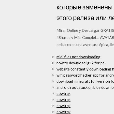
которые заменены 
этого релиза или 
Mirar Online y Descargar GRATIS:
4Shared y Más Completa. AVATAR no
embarca en una aventura épica, lle
midi files not downloading
how to download igi 2 for pc
website constantly downloading fi
wifi password hacker app for andr
download minecraft full version fo
android root stuck on blue downl
eowtrqk
eowtrqk
eowtrqk
eowtrqk