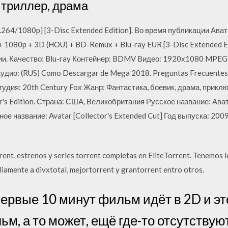
 триллер, драма
H.264/1080p] [3-Disc Extended Edition]. Во время публикации Ават
 + 1080p + 3D (HOU) + BD-Remux + Blu-ray EUR [3-Disc Extended Ed
ии. Качество: Blu-ray Контейнер: BDMV Видео: 1920х1080 MPEG
 Аудио: (RUS) Como Descargar de Mega 2018. Preguntas Frecuentes.
дия: 20th Century Fox Жанр: Фантастика, боевик, драма, приключ
r's Edition. Страна: США, Великобритания Русское название: Ав
е название: Avatar [Collector's Extended Cut] Год выпуска: 200
rrent, estrenos y series torrent completas en EliteTorrent. Tenemos
iamente a divxtotal, mejortorrent y grantorrent entro otros.
ервые 10 минут фильм идёт в 2D и эт
м, а то может, ещё где-то отсутствую