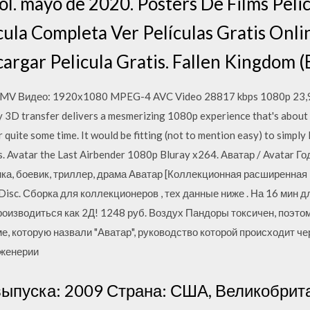
ol. mayo de 2020. Posters De Films Peli
cula Completa Ver Películas Gratis Onli
argar Pelicula Gratis. Fallen Kingdom (B
DMV Видео: 1920х1080 MPEG-4 AVC Video 28817 kbps 1080p 23,976
 3D transfer delivers a mesmerizing 1080p experience that's about a
r quite some time. It would be fitting (not to mention easy) to simply l
ts. Avatar the Last Airbender 1080p Bluray x264. Аватар / Avatar 
, боевик, триллер, драма Аватар [Коллекционная расширенная ве
Disc. Сборка для коллекционеров , тех данные ниже . На 16 мин д
роизводиться как 2Д! 1248 руб. Воздух Пандоры токсичен, поэто
е, которую назвали "Аватар", руководство которой происходит ч
нженерии
 выпуска: 2009 Страна: США, Великобрит