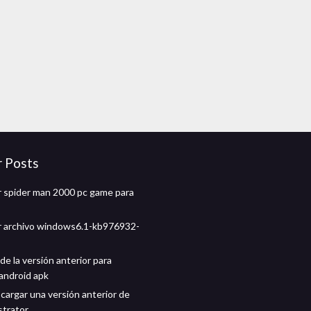
r Posts
 spider man 2000 pc game para
r archivo windows6.1-kb976932-
e la versión anterior para
android apk
argar una versión anterior de
strator