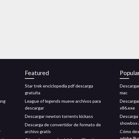
Featured
Popula
a
Star trek enciclopedia pdf descarga
Descargar
gratuita
mac
ung
League of legends mueve archivos para
Descarga
descargar
x86.exe
Descargar newton torrents kickass
Descarga d
showbox 
Descarga de convertidor de formato de
r
archivo gratis
Cómo desc
adobe illu