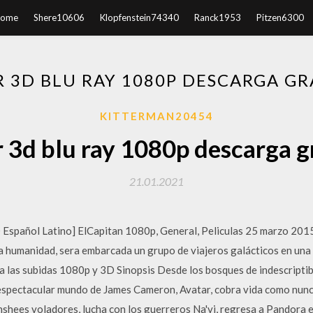
ome
Shere10606
Klopfenstein74340
Ranck1953
Pitzen6300
R 3D BLU RAY 1080P DESCARGA GR
KITTERMAN20454
 3d blu ray 1080p descarga g
21.01.2021
Español Latino] ElCapitan 1080p, General, Peliculas 25 marzo 2015
la humanidad, sera embarcada un grupo de viajeros galácticos en una 
 las subidas 1080p y 3D Sinopsis Desde los bosques de indescriptibl
 espectacular mundo de James Cameron, Avatar, cobra vida como nunc
nshees voladores, lucha con los guerreros Na'vi, regresa a Pandora 