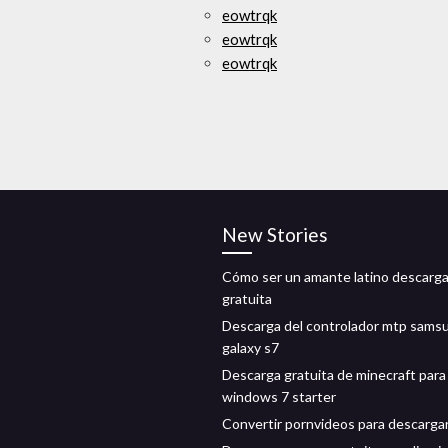
eowtrqk
eowtrqk
eowtrqk
New Stories
Cómo ser un amante latino descarg
gratuita
Descarga del controlador mtp sams
galaxy s7
Descarga gratuita de minecraft para
windows 7 starter
Convertir pornvideos para descarga