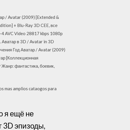
ар / Avatar (2009) [Extended &
ition] + Blu-Ray 3D CEE, все
-4 AVC Video 28817 kbps 1080p
 Аватар в 3D / Avatar in 3D
ения Год Аватар / Avatar (2009)
атар [Коллекционная
9 Жанр: фантастика, боевик,
 los mas amplios cataogos para
о я ещё не
т 3D эпизоды,