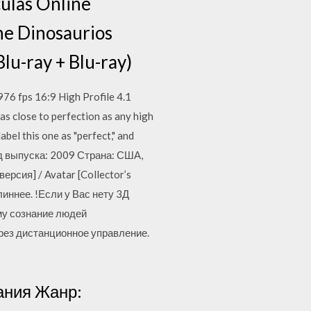
culas Online
ne Dinosaurios
lu-ray + Blu-ray)
 fps 16:9 High Profile 4.1
s close to perfection as any high
abel this one as "perfect," and
Год выпуска: 2009 Страна: США,
рсия] / Avatar [Collector’s
линнее. !Если у Вас нету 3Д
му сознание людей
ерез дистанционное управление.
ания Жанр: