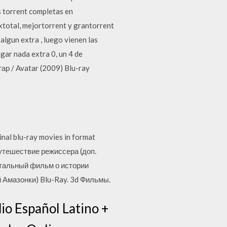
es torrent completas en
xtotal, mejortorrent y grantorrent
algun extra , luego vienen las
egar nada extra 0, un 4 de
ар / Avatar (2009) Blu-ray
al blu-ray movies in format
утешествие режиссера (доп.
нтальный фильм о истории
 Амазонки) Blu-Ray. 3d Фильмы.
io Español Latino +