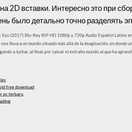
на 2D вставки. Интересно это при сбо
лень было детально точно разделять э
 Eso (2017) Blu-Ray RIP HD 1080p y 720p Audio Español Latino en 
s lleva a un mundo situado más allá de la imaginación, en donde un 
gando a luchar, al final, por salvar el extraño mundo al que ha apre
les
oid free download
r pc terbaru
oading