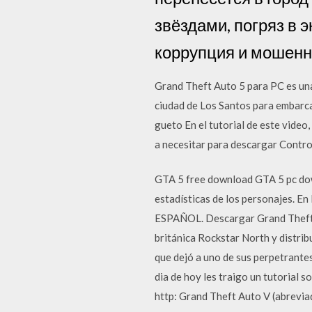
звёздами, погряз в 
коррупция и мошенни
Grand Theft Auto 5 para PC es una
ciudad de Los Santos para embarcar
gueto En el tutorial de este vide
a necesitar para descargar Contro
GTA 5 free download GTA 5 pc do
estadísticas de los personajes. 
ESPAÑOL. Descargar Grand Theft A
británica Rockstar North y distri
que dejó a uno de sus perpetrantes
dia de hoy les traigo un tutorial 
http: Grand Theft Auto V (abrevi