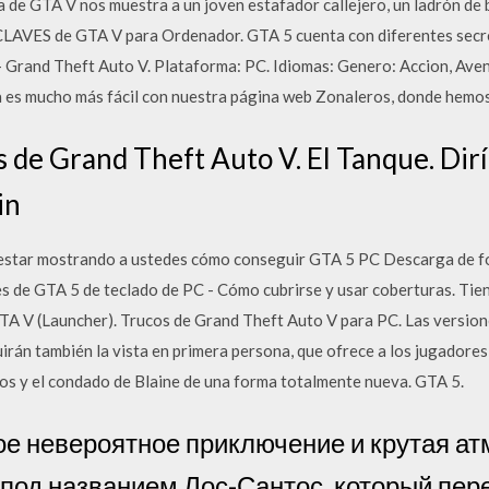
a de GTA V nos muestra a un joven estafador callejero, un ladrón de 
AVES de GTA V para Ordenador. GTA 5 cuenta con diferentes secre
– Grand Theft Auto V. Plataforma: PC. Idiomas: Genero: Accion, Ave
a es mucho más fácil con nuestra página web Zonaleros, donde hemo
s de Grand Theft Auto V. El Tanque. Dirí
in
 a estar mostrando a ustedes cómo conseguir GTA 5 PC Descarga de f
s de GTA 5 de teclado de PC - Cómo cubrirse y usar coberturas. Tie
GTA V (Launcher). Trucos de Grand Theft Auto V para PC. Las versio
irán también la vista en primera persona, que ofrece a los jugadores
tos y el condado de Blaine de una forma totalmente nueva. GTA 5.
ое невероятное приключение и крутая а
д под названием Лос-Сантос, который пе