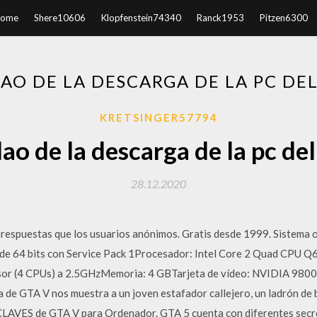
ome
Shere10606
Klopfenstein74340
Ranck1953
Pitzen6300
AO DE LA DESCARGA DE LA PC DEL
KRETSINGER57794
ao de la descarga de la pc del
28.12.2020
respuestas que los usuarios anónimos. Gratis desde 1999. Sistema o
 de 64 bits con Service Pack 1Procesador: Intel Core 2 Quad CPU
r (4 CPUs) a 2.5GHzMemoria: 4 GBTarjeta de vídeo: NVIDIA 98
a de GTA V nos muestra a un joven estafador callejero, un ladrón de 
AVES de GTA V para Ordenador. GTA 5 cuenta con diferentes secre