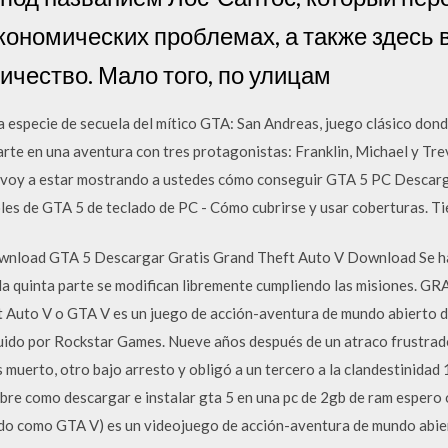
экономических проблемах, а также здесь
чество. Мало того, по улицам
 especie de secuela del mítico GTA: San Andreas, juego clásico donde
te en una aventura con tres protagonistas: Franklin, Michael y Trev
o, voy a estar mostrando a ustedes cómo conseguir GTA 5 PC Descarg
les de GTA 5 de teclado de PC - Cómo cubrirse y usar coberturas. Ti
wnload GTA 5 Descargar Gratis Grand Theft Auto V Download Se h
En la quinta parte se modifican libremente cumpliendo las mision
uto V o GTA V es un juego de acción-aventura de mundo abierto d
buido por Rockstar Games. Nueve años después de un atraco frustrad
 muerto, otro bajo arresto y obligó a un tercero a la clandestinidad
sobre como descargar e instalar gta 5 en una pc de 2gb de ram esper
ado como GTA V) es un videojuego de acción-aventura de mundo abie