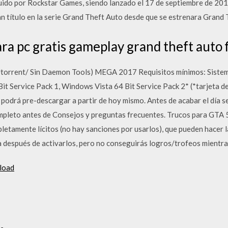
buido por Rockstar Games, siendo lanzado el 17 de septiembre de 201
n título en la serie Grand Theft Auto desde que se estrenara Grand 
a pc gratis gameplay grand theft auto f
 Utorrent/ Sin Daemon Tools) MEGA 2017 Requisitos mínimos: Sistem
it Service Pack 1, Windows Vista 64 Bit Service Pack 2* (*tarjeta
odrá pre-descargar a partir de hoy mismo. Antes de acabar el día se
completo antes de Consejos y preguntas frecuentes. Trucos para GTA 5
letamente lícitos (no hay sanciones por usarlos), que pueden hacer l
a después de activarlos, pero no conseguirás logros/trofeos mientr
load