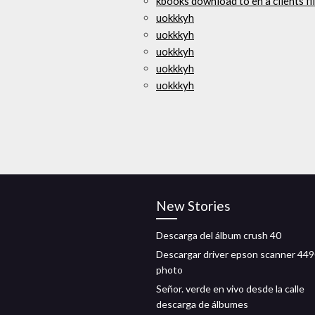
kbooks download to en a clients fi
uokkkyh
uokkkyh
uokkkyh
uokkkyh
uokkkyh
New Stories
Descarga del álbum crush 40
Descargar driver epson scanner 44
photo
Señor. verde en vivo desde la calle
descarga de álbumes