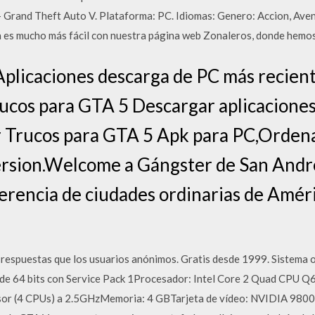
– Grand Theft Auto V. Plataforma: PC. Idiomas: Genero: Accion, Ave
a es mucho más fácil con nuestra página web Zonaleros, donde hemo
Aplicaciones descarga de PC más recie
ucos para GTA 5 Descargar aplicaciones
 Trucos para GTA 5 Apk para PC,Ordenad
rsion.Welcome a Gángster de San André
ferencia de ciudades ordinarias de Améri
respuestas que los usuarios anónimos. Gratis desde 1999. Sistema o
 de 64 bits con Service Pack 1Procesador: Intel Core 2 Quad CPU
r (4 CPUs) a 2.5GHzMemoria: 4 GBTarjeta de vídeo: NVIDIA 98