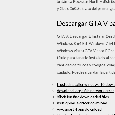
británica Rockstar North y distri
y Xbox 360.Se trató del primer gra
Descargar GTA V par
GTA V: Descargar E Instalar (Sin
Windows 8 64 Bit, Windows 7 64 B
Windows Vista) GTA V para PC se p
título para tenerlo instalado al 
cantidad de trucos y códigos, comp
cuidado. Puedes guardar la partid
trustedinstaller windows 10 down
download large file network error
hikvision find downloaded files
asus q504ua driver download
vivosmart 4 app download