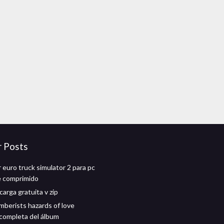
r Posts
 euro truck simulator 2 para pc
e comprimido
arga gratuita v zip
berists hazards of love
completa del álbum