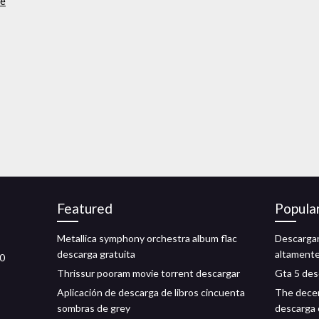
le
Featured
Popula
Metallica symphony orchestra album flac
Descargar
descarga gratuita
altament
90
Thrissur pooram movie torrent descargar
Gta 5 desc
Aplicación de descarga de libros cincuenta
The decem
sombras de grey
descarga 