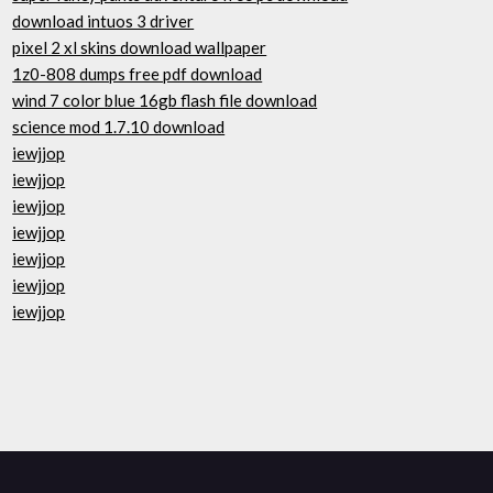
download intuos 3 driver
pixel 2 xl skins download wallpaper
1z0-808 dumps free pdf download
wind 7 color blue 16gb flash file download
science mod 1.7.10 download
iewjjop
iewjjop
iewjjop
iewjjop
iewjjop
iewjjop
iewjjop