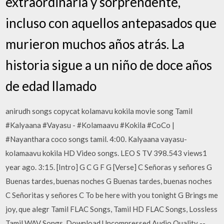
extraordinaria y sorprendente,
incluso con aquellos antepasados que
murieron muchos años atrás. La
historia sigue a un niño de doce años
de edad llamado
anirudh songs copycat kolamavu kokila movie song Tamil
#Kalyaana #Vayasu - #Kolamaavu #Kokila #CoCo |
#Nayanthara coco songs tamil. 4:00. Kalyaana vayasu-
kolamaavu kokila HD Video songs. LEO S TV 398.543 views1
year ago. 3:15. [Intro] G C G F G [Verse] C Señoras y señores G
Buenas tardes, buenas noches G Buenas tardes, buenas noches
C Señoritas y señores C To be here with you tonight G Brings me
joy, que alegr Tamil FLAC Songs, Tamil HD FLAC Songs, Lossless
Tamil WAV Songs, Download Uncompressed Audio Quality --