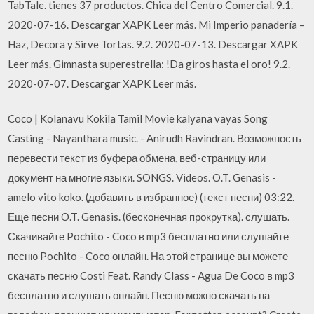
TabTale. tienes 37 productos. Chica del Centro Comercial. 9.1.
2020-07-16. Descargar XAPK Leer más. Mi Imperio panadería –
Haz, Decora y Sirve Tortas. 9.2. 2020-07-13. Descargar XAPK
Leer más. Gimnasta superestrella: !Da giros hasta el oro! 9.2.
2020-07-07. Descargar XAPK Leer más.
Coco | Kolanavu Kokila Tamil Movie kalyana vayas Song
Casting - Nayanthara music. - Anirudh Ravindran. Возможность
перевести текст из буфера обмена, веб-страницу или
документ на многие языки. SONGS. Videos. O.T. Genasis -
amelo vito koko. (добавить в избранное) (текст песни) 03:22.
Еще песни O.T. Genasis. (бесконечная прокрутка). слушать.
Скачивайте Pochito - Coco в mp3 бесплатно или слушайте
песню Pochito - Coco онлайн. На этой странице вы можете
скачать песню Costi Feat. Randy Class - Agua De Coco в mp3
бесплатно и слушать онлайн. Песню можно скачать на