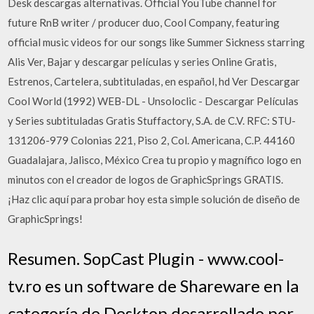
Desk descargas alternativas. Official YouTube channel for
future RnB writer / producer duo, Cool Company, featuring
official music videos for our songs like Summer Sickness starring
Alis Ver, Bajar y descargar películas y series Online Gratis,
Estrenos, Cartelera, subtituladas, en español, hd Ver Descargar
Cool World (1992) WEB-DL - Unsoloclic - Descargar Películas
y Series subtituladas Gratis Stuffactory, S.A. de C.V. RFC: STU-
131206-979 Colonias 221, Piso 2, Col. Americana, C.P. 44160
Guadalajara, Jalisco, México Crea tu propio y magnífico logo en
minutos con el creador de logos de GraphicSprings GRATIS.
¡Haz clic aquí para probar hoy esta simple solución de diseño de
GraphicSprings!
Resumen. SopCast Plugin - www.cool-
tv.ro es un software de Shareware en la
categoría de Desktop desarrollado por