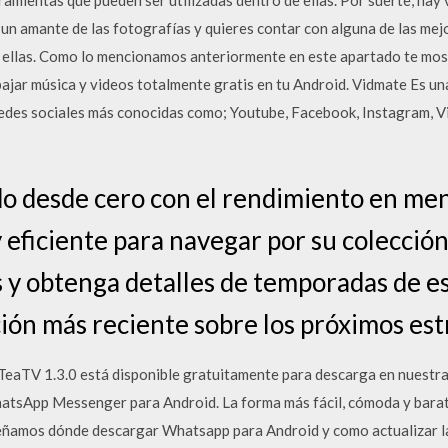
rramientas que pueden ser utilizadas dentro de ellas. Por suerte, ha
s un amante de las fotografías y quieres contar con alguna de las mej
 ellas. Como lo mencionamos anteriormente en este apartado te mos
bajar música y videos totalmente gratis en tu Android. Vidmate Es una
redes sociales más conocidas como; Youtube, Facebook, Instagram, 
o desde cero con el rendimiento en me
y eficiente para navegar por su colecció
s y obtenga detalles de temporadas de e
ión más reciente sobre los próximos estr
eaTV 1.3.0 está disponible gratuitamente para descarga en nuestra
hatsApp Messenger para Android. La forma más fácil, cómoda y barat
ñamos dónde descargar Whatsapp para Android y como actualizar la a