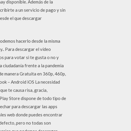
hay disponible. Además de la
ribirte a un servicio de pago y sin
desde el que descargar
podemos hacerlo desde la misma
.. Para descargar el vídeo
s para votar si te gusta o no y
la ciudadanía frente a la pandemia
de manera Gratuita en 360p, 460p,
book – Android iOS La necesidad
ue te causa risa, gracia,
 Play Store dispone de todo tipo de
vechar para descargar las apps
rtales web donde puedes encontrar
 defecto, pero no todas son