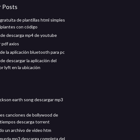
r Posts
ratuita de plantillas html simples
cipiantes con código
 de descarga mp4 de youtube
 pdf axios
de la aplicación bluetooth para pc
de descargar la aplicación del
r lyft en la ubicación
ackson earth song descargar mp3
es canciones de bollywood de
 tiempos descarga torrent
o un archivo de video htm
murda mp3 descarga completa del