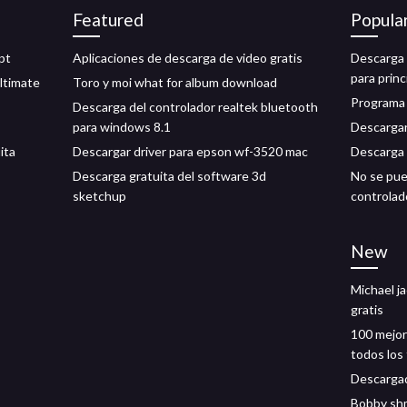
Featured
Popula
pt
Aplicaciones de descarga de video gratis
Descarga g
para prin
ltimate
Toro y moi what for album download
Programa
Descarga del controlador realtek bluetooth
para windows 8.1
Descargar
ita
Descargar driver para epson wf-3520 mac
Descarga 
Descarga gratuita del software 3d
No se pue
sketchup
controlado
New
Michael j
gratis
100 mejor
todos los
Descargad
Bobby sh