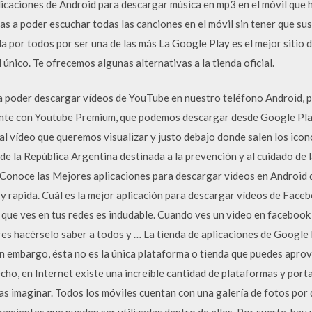
licaciones de Android para descargar música en mp3 en el móvil que 
s a poder escuchar todas las canciones en el móvil sin tener que susc
a por todos por ser una de las más La Google Play es el mejor sitio 
 único. Te ofrecemos algunas alternativas a la tienda oficial.
a poder descargar vídeos de YouTube en nuestro teléfono Android, 
nte con Youtube Premium, que podemos descargar desde Google Play
l vídeo que queremos visualizar y justo debajo donde salen los icono
 de la República Argentina destinada a la prevención y al cuidado de 
Conoce las Mejores aplicaciones para descargar videos en Android 
y rapida. Cuál es la mejor aplicación para descargar vídeos de Face
 que ves en tus redes es indudable. Cuando ves un video en facebook q
res hacérselo saber a todos y … La tienda de aplicaciones de Google
sin embargo, ésta no es la única plataforma o tienda que puedes apro
echo, en Internet existe una increíble cantidad de plataformas y po
as imaginar. Todos los móviles cuentan con una galería de fotos por