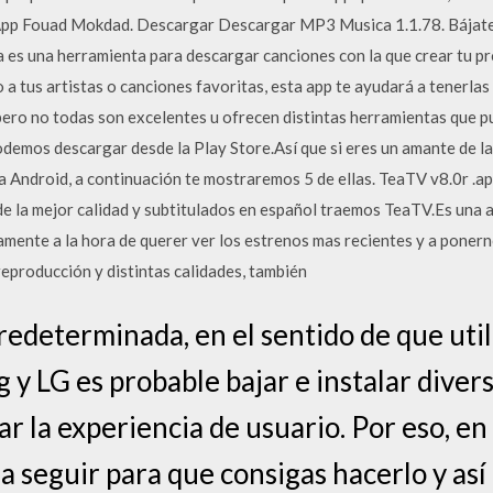
pp Fouad Mokdad. Descargar Descargar MP3 Musica 1.1.78. Bájate 
s una herramienta para descargar canciones con la que crear tu prop
a tus artistas o canciones favoritas, esta app te ayudará a tenerla
pero no todas son excelentes u ofrecen distintas herramientas que p
podemos descargar desde la Play Store.Así que si eres un amante de l
ra Android, a continuación te mostraremos 5 de ellas. TeaTV v8.0r 
s de la mejor calidad y subtitulados en español traemos TeaTV.Es una
ente a la hora de querer ver los estrenos mas recientes y a ponerno
eproducción y distintas calidades, también
edeterminada, en el sentido de que uti
y LG es probable bajar e instalar diver
r la experiencia de usuario. Por eso, en
 a seguir para que consigas hacerlo y así