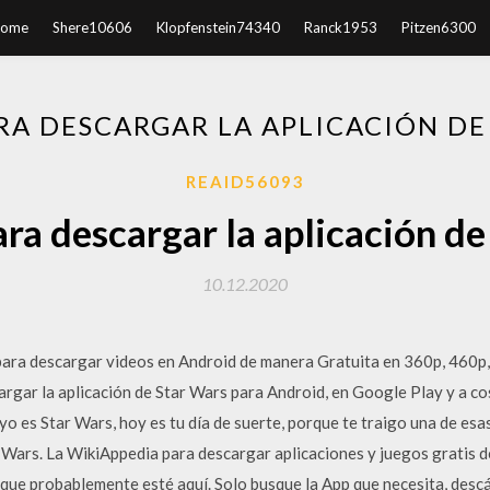
ome
Shere10606
Klopfenstein74340
Ranck1953
Pitzen6300
RA DESCARGAR LA APLICACIÓN D
REAID56093
ara descargar la aplicación de
10.12.2020
para descargar videos en Android de manera Gratuita en 360p, 460
argar la aplicación de Star Wars para Android, en Google Play y a co
yo es Star Wars, hoy es tu día de suerte, porque te traigo una de esa
r Wars. La WikiAppedia para descargar aplicaciones y juegos gratis d
que probablemente esté aquí. Solo busque la App que necesita, descár