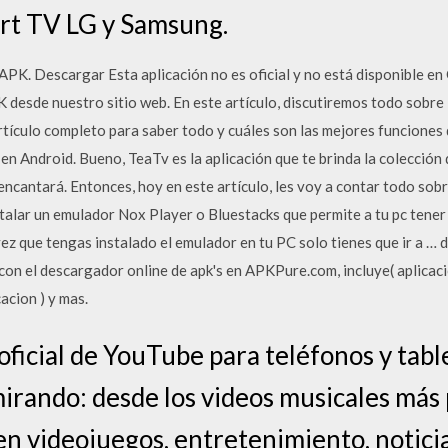
art TV LG y Samsung.
APK. Descargar Esta aplicación no es oficial y no está disponible en
K desde nuestro sitio web. En este artículo, discutiremos todo sobre
l artículo completo para saber todo y cuáles son las mejores funcione
en Android. Bueno, TeaTv es la aplicación que te brinda la colección 
cantará. Entonces, hoy en este artículo, les voy a contar todo sob
talar un emulador Nox Player o Bluestacks que permite a tu pc tener
vez que tengas instalado el emulador en tu PC solo tienes que ir a … 
con el descargador online de apk's en APKPure.com, incluye( aplicac
acion ) y mas.
oficial de YouTube para teléfonos y tabl
irando: desde los videos musicales más 
en videojuegos, entretenimiento, noticia