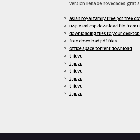
versión llena de novedades, gratis
asian royal family tree pdf free d
uwp xaml.cpp download file from u
downloading files to your desktop
free download pdf files
office space torrent download
tjijuyu
tjijuyu
tjijuyu
tjijuyu
tjijuyu
tjijuyu