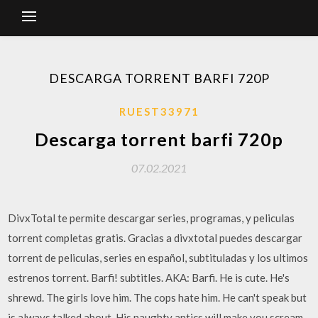
DESCARGA TORRENT BARFI 720P
RUEST33971
Descarga torrent barfi 720p
07.02.2021
DivxTotal te permite descargar series, programas, y peliculas
torrent completas gratis. Gracias a divxtotal puedes descargar
torrent de peliculas, series en español, subtituladas y los ultimos
estrenos torrent. Barfi! subtitles. AKA: Barfi. He is cute. He's
shrewd. The girls love him. The cops hate him. He can't speak but
is always talked about. His naughty antics will make you scream,