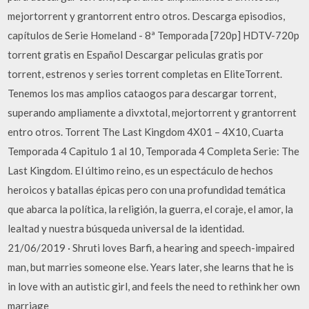
mejortorrent y grantorrent entro otros. Descarga episodios,
capítulos de Serie Homeland - 8ª Temporada [720p] HDTV-720p
torrent gratis en Español Descargar peliculas gratis por
torrent, estrenos y series torrent completas en EliteTorrent.
Tenemos los mas amplios cataogos para descargar torrent,
superando ampliamente a divxtotal, mejortorrent y grantorrent
entro otros. Torrent The Last Kingdom 4X01 – 4X10, Cuarta
Temporada 4 Capitulo 1 al 10, Temporada 4 Completa Serie: The
Last Kingdom. El último reino, es un espectáculo de hechos
heroicos y batallas épicas pero con una profundidad temática
que abarca la política, la religión, la guerra, el coraje, el amor, la
lealtad y nuestra búsqueda universal de la identidad.
21/06/2019 · Shruti loves Barfi, a hearing and speech-impaired
man, but marries someone else. Years later, she learns that he is
in love with an autistic girl, and feels the need to rethink her own
marriage