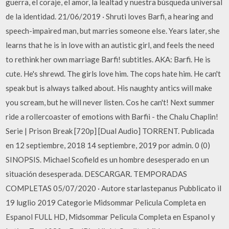
guerra, el coraje, el amor, la lealtad y nuestra búsqueda universal
de la identidad. 21/06/2019 · Shruti loves Barfi, a hearing and
speech-impaired man, but marries someone else. Years later, she
learns that he is in love with an autistic girl, and feels the need
to rethink her own marriage Barfi! subtitles. AKA: Barfi. He is
cute. He's shrewd. The girls love him. The cops hate him. He can't
speak but is always talked about. His naughty antics will make
you scream, but he will never listen. Cos he can't! Next summer
ride a rollercoaster of emotions with Barfii - the Chalu Chaplin!
Serie | Prison Break [720p] [Dual Audio] TORRENT. Publicada
en 12 septiembre, 2018 14 septiembre, 2019 por admin. 0 (0)
SINOPSIS. Michael Scofield es un hombre desesperado en un
situación desesperada. DESCARGAR. TEMPORADAS
COMPLETAS 05/07/2020 · Autore starlastepanus Pubblicato il
19 luglio 2019 Categorie Midsommar Pelicula Completa en
Espanol FULL HD, Midsommar Pelicula Completa en Espanol y