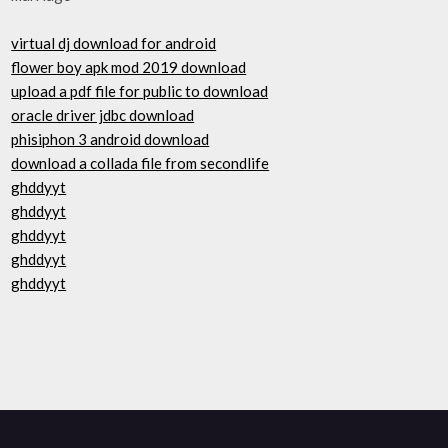
virtual dj download for android
flower boy apk mod 2019 download
upload a pdf file for public to download
oracle driver jdbc download
phisiphon 3 android download
download a collada file from secondlife
ghddyyt
ghddyyt
ghddyyt
ghddyyt
ghddyyt