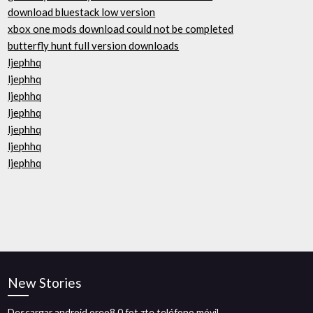
download bluestack low version
xbox one mods download could not be completed
butterfly hunt full version downloads
ljephhq
ljephhq
ljephhq
ljephhq
ljephhq
ljephhq
ljephhq
New Stories
Descargar android oreo8.0 fot zte teléfono móvil