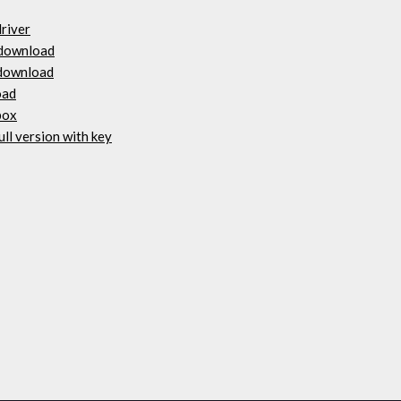
driver
 download
 download
oad
box
ll version with key