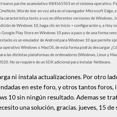
el nuevo parche acumulativo KB4565503 en el sistema operativo. Par
OneNote, Wordo leer en voz alta en el navegador Microsoft Edge, e
la característica texto a voz en diferentes versiones de Windows.. I
dición de Windows 10, haga clic en Inicio > configuración y, a Hoy 
e Google Play Store en Windows 10 paso a paso y de una forma sencil
estacks es un emulador de Android para Windows 10 que permite eje
ema operativo Windows o MacOS, de esta forma podrás descargar ¿C
ra las distintas plataformas de ordenadores (Windows, Linux y Mac)
 2020. No se requiere de un SDK adicional para instalar Netbeans.
a ni instala actualizaciones. Por otro la
ndadas en este foro, y otros tantos foros, 
ws 10 sin ningún resultado. Ademas se tra
cesito una solución, gracias. jueves, 15 d