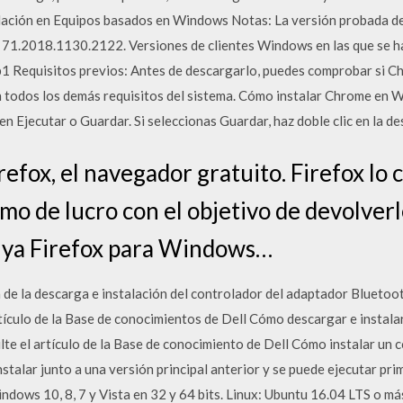
lación en Equipos basados en Windows Notas: La versión probada de
 71.2018.1130.2122. Versiones de clientes Windows en las que se h
1 Requisitos previos: Antes de descargarlo, puedes comprobar si C
n todos los demás requisitos del sistema. Cómo instalar Chrome en 
c en Ejecutar o Guardar. Si seleccionas Guardar, haz doble clic en la de
efox, el navegador gratuito. Firefox lo 
mo de lucro con el objetivo de devolverle
e ya Firefox para Windows…
 de la descarga e instalación del controlador del adaptador Bluet
tículo de la Base de conocimientos de Dell Cómo descargar e instalar
te el artículo de la Base de conocimiento de Dell Cómo instalar un
nstalar junto a una versión principal anterior y se puede ejecutar 
ndows 10, 8, 7 y Vista en 32 y 64 bits. Linux: Ubuntu 16.04 LTS o más