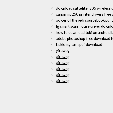
download sattelite l305 wireless 
canon mp250 printer drivers free
power of the jedi sourcebook pdf
lg smart scan mouse driver downl
how to download tubi on android 
adobe photoshop free download fu
tickle my tush pdf download
yiruweg
yiruweg
yiruweg
yiruweg
yiruweg
yiruweg