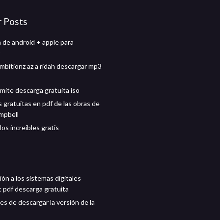
r Posts
n de android + apple para
mbitionz az a ridah descargar mp3
mite descarga gratuita iso
 gratuitas en pdf de las obras de
mpbell
os increíbles gratis
ón a los sistemas digitales
 pdf descarga gratuita
es de descargar la versión de la