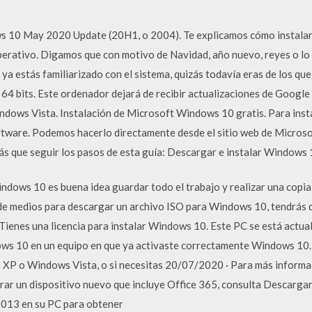
 10 May 2020 Update (20H1, o 2004). Te explicamos cómo instalar, 
operativo. Digamos que con motivo de Navidad, año nuevo, reyes o lo 
a estás familiarizado con el sistema, quizás todavía eras de los q
64 bits. Este ordenador dejará de recibir actualizaciones de Googl
dows Vista. Instalación de Microsoft Windows 10 gratis. Para inst
ftware. Podemos hacerlo directamente desde el sitio web de Microso
ás que seguir los pasos de esta guía: Descargar e instalar Windows 
dows 10 es buena idea guardar todo el trabajo y realizar una copia 
 de medios para descargar un archivo ISO para Windows 10, tendrás
 Tienes una licencia para instalar Windows 10. Este PC se está act
dows 10 en un equipo en que ya activaste correctamente Windows 10.
XP o Windows Vista, o si necesitas 20/07/2020 · Para más informaci
r un dispositivo nuevo que incluye Office 365, consulta Descargar e
2013 en su PC para obtener