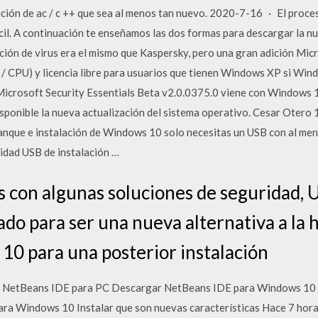
ución de ac / c ++ que sea al menos tan nuevo. 2020-7-16 · El proc
l. A continuación te enseñamos las dos formas para descargar la n
ión de virus era el mismo que Kaspersky, pero una gran adición Micr
CPU) y licencia libre para usuarios que tienen Windows XP si Windo
n Microsoft Security Essentials Beta v2.0.0375.0 viene con Windows
disponible la nueva actualización del sistema operativo. Cesar Ot
anque e instalación de Windows 10 solo necesitas un USB con al men
nidad USB de instalación …
as con algunas soluciones de seguridad
do para ser una nueva alternativa a la 
10 para una posterior instalación
NetBeans IDE para PC Descargar NetBeans IDE para Windows 1
 Windows 10 Instalar que son nuevas características Hace 7 hora