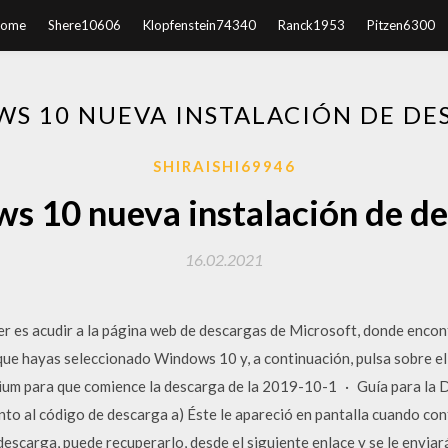
ome
Shere10606
Klopfenstein74340
Ranck1953
Pitzen6300
S 10 NUEVA INSTALACIÓN DE DE
SHIRAISHI69946
s 10 nueva instalación de de
16.02.2021
cer es acudir a la página web de descargas de Microsoft, donde encon
ue hayas seleccionado Windows 10 y, a continuación, pulsa sobre el
ium para que comience la descarga de la 2019-10-1 · Guía para la D
to al código de descarga a) Éste le apareció en pantalla cuando conf
escarga, puede recuperarlo, desde el siguiente enlace y se le envia