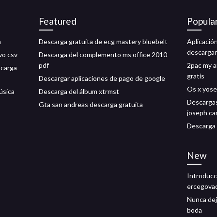
Featured
Popula
a
Descarga gratuita de ecg mastery bluebelt
Aplicació
descargar
vo csv
Descarga del complemento ms office 2010
pdf
2pac my a
scarga
gratis
Descargar aplicaciones de pago de google
Os x yose
úsica
Descarga del álbum xtrmst
Descargas
Gta san andreas descarga gratuita
joseph ca
Descarga l
New
Introducci
ercegovac
Nunca dej
boda