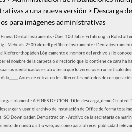
rativas a una nueva versión > Descarga de
ados para imágenes administrativas
inest Dental Instruments ∙ Über 100 Jahre Erfahrung in Rohstoffen
g ∙ Mehr als 2500 aktuell geführte Instrumente ∙ Dentalinstrumente
d Kieferorthopäden Lógicamente el nombre del archivo si lo conocer
ber el nombre de la carpeta o directorio que lo contiene de cara ha 
 usuarios identificados es otro tema que lo veremos en un artículo d
ida_____ Antes de entrar en los diferentes métodos de recuperación, 
scarga solamente A FINES DE CION. Title: descarga_demo Created
cargar y usar el archivo de instalación de Office de forma totalme
ISO Downloader. Demostración - Archivo de la secretaría de marin
imiento de nuestro sitio web, así como para ofrecer publicidad relev