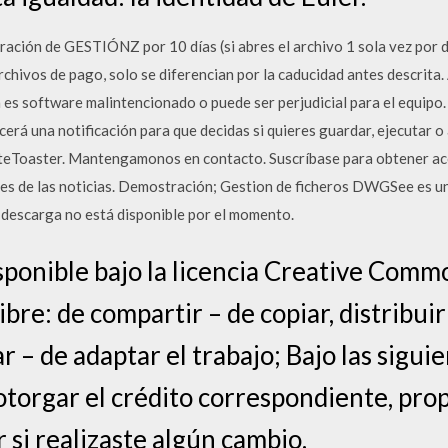
ación de GESTIÓNZ por 10 días (si abres el archivo 1 sola vez por d
ivos de pago, solo se diferencian por la caducidad antes descrita. 
es software malintencionado o puede ser perjudicial para el equipo. 
á una notificación para que decidas si quieres guardar, ejecutar o a
teToaster. Mantengamonos en contacto. Suscríbase para obtener ac
es de las noticias. Demostración; Gestion de ficheros DWGSee es un
escarga no está disponible por el momento.
isponible bajo la licencia Creative Co
ibre: de compartir – de copiar, distribuir
r – de adaptar el trabajo; Bajo las sigui
otorgar el crédito correspondiente, pro
ar si realizaste algún cambio.