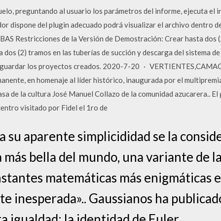
elo, preguntando al usuario los parámetros del informe, ejecuta el 
r dispone del plugin adecuado podrá visualizar el archivo dentro d
S Restricciones de la Versión de Demostración: Crear hasta dos (
 dos (2) tramos en las tuberías de succión y descarga del sistema d
e guardar los proyectos creados. 2020-7-20 · VERTIENTES,CAMAG
anente, en homenaje al líder histórico, inaugurada por el multipremia
casa de la cultura José Manuel Collazo de la comunidad azucarera.. El
entro visitado por Fidel el 1ro de
o a su aparente simplicididad se la consi
más bella del mundo, una variante de la
onstantes matemáticas más enigmáticas e
e inesperada».. Gaussianos ha publicad
 igualdad: la identidad de Euler.