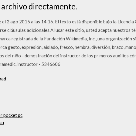
 archivo directamente.
z el 2 ago 2015 a las 14:16. El texto está disponible bajo la Licenc
rse cláusulas adicionales.Al usar este sitio, usted acepta nuestros t
marca registrada de la Fundación Wikimedia, Inc., una organización s
ca gesto, expresión, aislado, fresco, hembra, diversión, brazo, mano, 
ios del niño - demostración del instructor de los primeros auxilios c
paramedic, instructor - 5346606
oad
r pocket pc
on