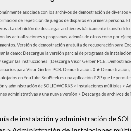
omúnmente asociada con los archivos de demostración de diversos vi
rmación de repetición de juegos de disparos en primera persona. El 
os . La definición de descargar archivo es básicamente transferirlo d
on las actualizaciones y programas, además de otros como por ejemp
umentos. Versión de demostración gratuita de recuperación para Exce
sar la demo: Descargue la versión parcial de programa de instalació
 y seguir las instrucciones; ¡Descarga Visor Gerber PCB. Demostrac
os usuarios para Visor Gerber PCB. Demostración: 0 ★ Demostración
 alojados en YouTube SoulSeek es una aplicación P2P que te permite 
ión y administración de SOLIDWORKS > Instalaciones múltiples > Ad
enes administrativas a una nueva versión > Descarga de archivos de 
Guía de instalación y administración de 
es > Administración de instalaciones múlti