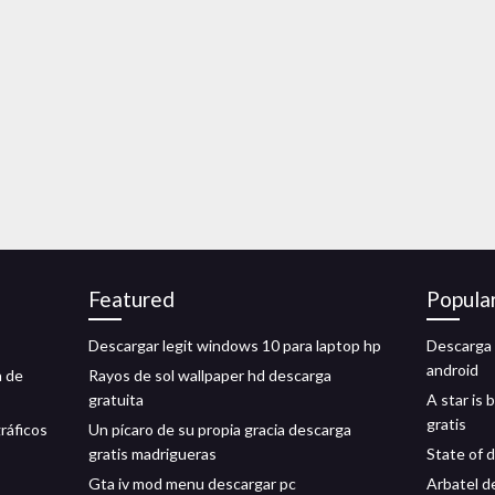
Featured
Popula
Descargar legit windows 10 para laptop hp
Descarga 
android
a de
Rayos de sol wallpaper hd descarga
gratuita
A star is
gratis
ráficos
Un pícaro de su propia gracia descarga
gratis madrigueras
State of 
Gta iv mod menu descargar pc
Arbatel d