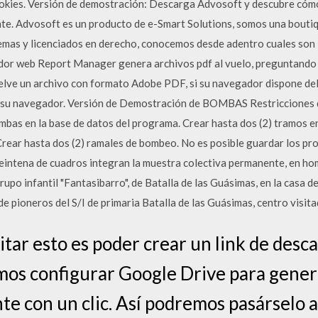
cookies. Versión de demostración: Descarga Advosoft y descubre cóm
te. Advosoft es un producto de e-Smart Solutions, somos una bouti
stemas y licenciados en derecho, conocemos desde adentro cuales so
idor web Report Manager genera archivos pdf al vuelo, preguntando 
uelve un archivo con formato Adobe PDF, si su navegador dispone del
de su navegador. Versión de Demostración de BOMBAS Restricciones 
bas en la base de datos del programa. Crear hasta dos (2) tramos en
Crear hasta dos (2) ramales de bombeo. No es posible guardar los 
na de cuadros integran la muestra colectiva permanente, en homen
upo infantil "Fantasibarro", de Batalla de las Guásimas, en la casa d
e pioneros del S/I de primaria Batalla de las Guásimas, centro visita
itar esto es poder crear un link de desc
os configurar Google Drive para genera
e con un clic. Así podremos pasárselo a