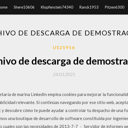
ome
Shere10606
Klopfenstein74340
Ranck1953
Pitzen6300
HIVO DE DESCARGA DE DEMOSTRA
US25956
hivo de descarga de demostra
24.03.2021
etaría de marina LinkedIn emplea cookies para mejorar la funcionalid
ublicidad relevante. Si continúas navegando por ese sitio web, acepta
y descubre cómo te puede ayudar a controlar tu despacho de una fo
mos una boutique de desarrollo de software constituida por ingenier
 cuales son las necesidades de 2013-7-7 · Servidor de informes we