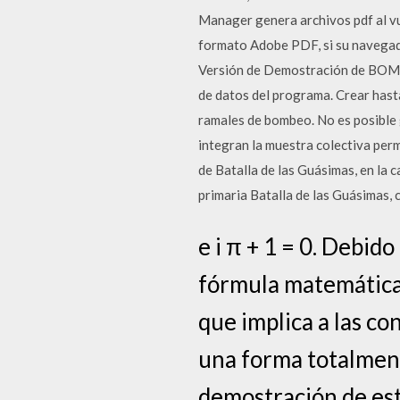
Manager genera archivos pdf al vu
formato Adobe PDF, si su navegado
Versión de Demostración de BOMBA
de datos del programa. Crear hasta
ramales de bombeo. No es posibl
integran la muestra colectiva perm
de Batalla de las Guásimas, en la 
primaria Batalla de las Guásimas, c
e i π + 1 = 0. Debid
fórmula matemática 
que implica a las c
una forma totalment
demostración de esta