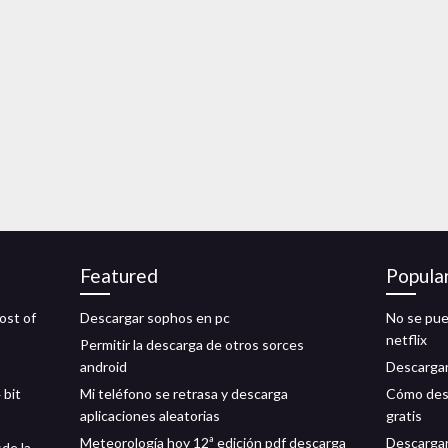
Featured
Popula
ost of
Descargar sophos en pc
No se pue
netflix
Permitir la descarga de otros sorces
android
Descargar
 bit
Mi teléfono se retrasa y descarga
Cómo desc
aplicaciones aleatorias
gratis
Meteorología hoy 12ª edición pdf descarga
Descargar
sde la