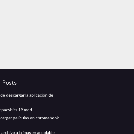
r Posts
de descargar la aplicación de
 pacybits 19 mod
argar películas en chromebook
 archivo a la imagen acoplable