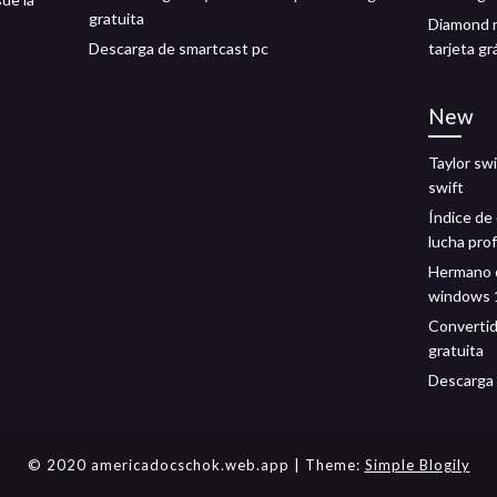
gratuita
Diamond r
Descarga de smartcast pc
tarjeta gr
New
Taylor swi
swift
Índice de
lucha pro
Hermano o
windows 
Convertid
gratuita
Descarga 
© 2020 americadocschok.web.app
| Theme:
Simple Blogily