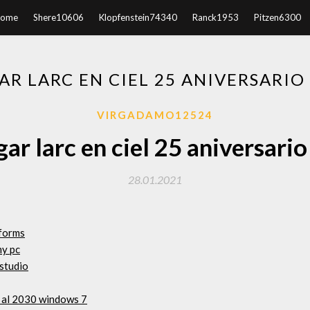
ome
Shere10606
Klopfenstein74340
Ranck1953
Pitzen6300
AR LARC EN CIEL 25 ANIVERSARIO
VIRGADAMO12524
ar larc en ciel 25 aniversario
28.01.2021
 forms
my pc
studio
 al 2030 windows 7