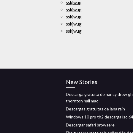
sskjwug
sskjwug
sskjwug
sskjwug
sskjwug
New Stories
Descarga gratuita de nancy drew gh
thornton hall mac
Descargas gratuitas de lana rain
Windows 10 pro th2 descarga iso 64
Descargar safari browsere
Fire tv cómo instalar la aplicación de