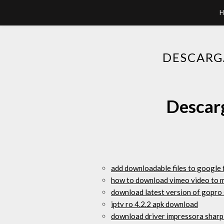
H
DESCARG
Descarg
add downloadable files to google
how to download vimeo video to 
download latest version of gopro 
iptv ro 4.2.2 apk download
download driver impressora sharp