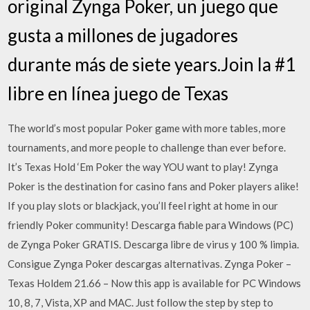
original Zynga Poker, un juego que
gusta a millones de jugadores
durante más de siete years.Join la #1
libre en línea juego de Texas
The world’s most popular Poker game with more tables, more
tournaments, and more people to challenge than ever before.
It’s Texas Hold ‘Em Poker the way YOU want to play! Zynga
Poker is the destination for casino fans and Poker players alike!
If you play slots or blackjack, you’ll feel right at home in our
friendly Poker community! Descarga fiable para Windows (PC)
de Zynga Poker GRATIS. Descarga libre de virus y 100 % limpia.
Consigue Zynga Poker descargas alternativas. Zynga Poker –
Texas Holdem 21.66 – Now this app is available for PC Windows
10, 8, 7, Vista, XP and MAC. Just follow the step by step to