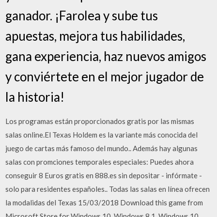
ganador. ¡Farolea y sube tus
apuestas, mejora tus habilidades,
gana experiencia, haz nuevos amigos
y conviértete en el mejor jugador de
la historia!
Los programas están proporcionados gratis por las mismas
salas online.El Texas Holdem es la variante más conocida del
juego de cartas más famoso del mundo.. Además hay algunas
salas con promciones temporales especiales: Puedes ahora
conseguir 8 Euros gratis en 888.es sin depositar - infórmate -
solo para residentes españoles.. Todas las salas en línea ofrecen
la modalidas del Texas 15/03/2018 Download this game from
Microsoft Store for Windows 10, Windows 8.1, Windows 10