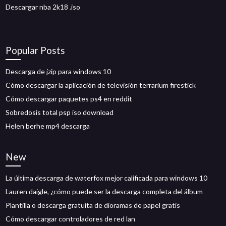
Descargar nba 2k18 .iso
Popular Posts
Descarga de jzip para windows 10
Cómo descargar la aplicación de televisión terrarium firestick
Cómo descargar paquetes ps4 en reddit
Sobredosis total psp iso download
Helen berhe mp4 descarga
New
La última descarga de waterfox mejor calificada para windows 10
Lauren daigle, ¿cómo puede ser la descarga completa del álbum
Plantilla o descarga gratuita de dioramas de papel gratis
Cómo descargar controladores de red lan