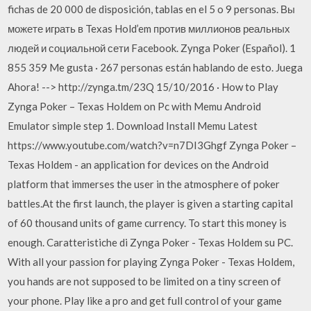
fichas de 20 000 de disposición, tablas en el 5 o 9 personas. Вы
можете играть в Texas Hold’em против миллионов реальных
людей и социальной сети Facebook. Zynga Poker (Español). 1
855 359 Me gusta · 267 personas están hablando de esto. Juega
Ahora! --> http://zynga.tm/23Q 15/10/2016 · How to Play
Zynga Poker – Texas Holdem on Pc with Memu Android
Emulator simple step 1. Download Install Memu Latest
https://www.youtube.com/watch?v=n7DI3Ghgf Zynga Poker –
Texas Holdem - an application for devices on the Android
platform that immerses the user in the atmosphere of poker
battles.At the first launch, the player is given a starting capital
of 60 thousand units of game currency. To start this money is
enough. Caratteristiche di Zynga Poker - Texas Holdem su PC.
With all your passion for playing Zynga Poker - Texas Holdem,
you hands are not supposed to be limited on a tiny screen of
your phone. Play like a pro and get full control of your game