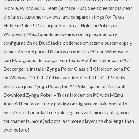
Mobile, Windows 10 Team (Surface Hub). See screenshots, read
the latest customer reviews, and compare ratings for Texas
Holdem Poker!. Descargar Fun Texas Hold’em Poker para
Windows y Mac. Cuando acabemos con la preparación y
configuración de BlueStacks, podemos empezar a buscar apps y
games Android para utilizarlos en nuestro PC con Windows o
con Mac. ¿Como descargar Fun Texas Hold’em Poker para PC?
Descargar e instalar Zynga Poker Classic TX Holdem para PC
en Windows 10, 8.1, 7 última versión. Get FREE CHIPS daily
when you play Zynga Poker, the #1 Poker game on Android!
Download Zynga Poker – Texas Holdem on PC with MEmu
Android Emulator. Enjoy playing on big screen. Join one of the
world's most popular free poker games with more tables, more
tournaments, more jackpots, and more players to challenge than
ever before!