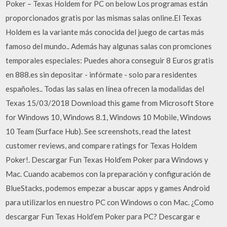
Poker – Texas Holdem for PC on below Los programas están
proporcionados gratis por las mismas salas online.El Texas
Holdem es la variante más conocida del juego de cartas más
famoso del mundo.. Además hay algunas salas con promciones
temporales especiales: Puedes ahora conseguir 8 Euros gratis
en 888.es sin depositar - infórmate - solo para residentes
españoles.. Todas las salas en línea ofrecen la modalidas del
Texas 15/03/2018 Download this game from Microsoft Store
for Windows 10, Windows 8.1, Windows 10 Mobile, Windows
10 Team (Surface Hub). See screenshots, read the latest
customer reviews, and compare ratings for Texas Holdem
Poker!. Descargar Fun Texas Hold’em Poker para Windows y
Mac. Cuando acabemos con la preparación y configuración de
BlueStacks, podemos empezar a buscar apps y games Android
para utilizarlos en nuestro PC con Windows o con Mac. ¿Como
descargar Fun Texas Hold’em Poker para PC? Descargar e