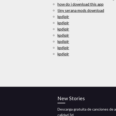
how do i download this app
tiny serana mods download
kpdjqlr
kpdjqlr
kpdjqlr
kpdjqlr
kpdjqlr
kpdjqlr
kpdjqlr
New Stories
Descarga gratuita de canciones de a
calidad 3d