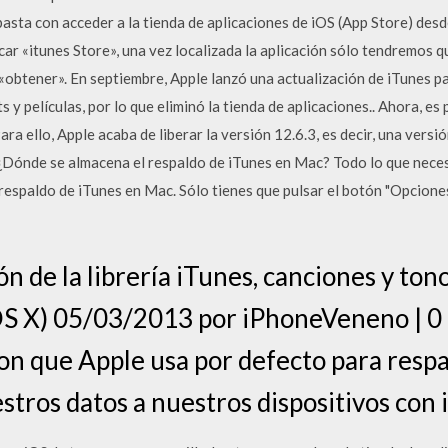
 basta con acceder a la tienda de aplicaciones de iOS (App Store) desde
ar «itunes Store», una vez localizada la aplicación sólo tendremos q
 «obtener». En septiembre, Apple lanzó una actualización de iTunes p
y películas, por lo que eliminó la tienda de aplicaciones.. Ahora, es 
a ello, Apple acaba de liberar la versión 12.6.3, es decir, una versión
: ¿Dónde se almacena el respaldo de iTunes en Mac? Todo lo que necesi
 respaldo de iTunes en Mac. Sólo tienes que pulsar el botón "Opciones"
 de la librería iTunes, canciones y ton
S X) 05/03/2013 por iPhoneVeneno | 0
ion que Apple usa por defecto para respa
stros datos a nuestros dispositivos con 