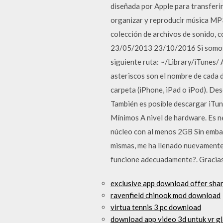
diseñada por Apple para transferi
organizar y reproducir música MP3.
colección de archivos de sonido, c
23/05/2013 23/10/2016 Si somos u
siguiente ruta: ~/Library/iTunes/ 
asteriscos son el nombre de cada d
carpeta (iPhone, iPad o iPod). De
También es posible descargar iTune
Mínimos A nivel de hardware. Es n
núcleo con al menos 2GB Sin embar
mismas, me ha llenado nuevamente 
funcione adecuadamente?. Gracias
exclusive app download offer sha
ravenfield chinook mod download
virtua tennis 3 pc download
download app video 3d untuk vr g