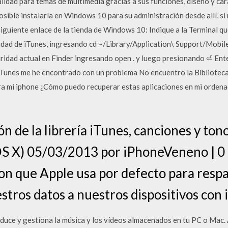
alidad para temas de multimedia gracias a sus funciones, diseño y car
sible instalarla en Windows 10 para su administración desde allí, si 
 siguiente enlace de la tienda de Windows 10: Indique a la Terminal qu
dad de iTunes, ingresando cd ~/Library/Application\ Support/Mobil
uridad actual en Finder ingresando open . y luego presionando ⏎ Ent
 iTunes me he encontrado con un problema No encuentro la Biblioteca
a mi iphone ¿Cómo puedo recuperar estas aplicaciones en mi ordenad
 de la librería iTunes, canciones y ton
S X) 05/03/2013 por iPhoneVeneno | 0
ion que Apple usa por defecto para respa
stros datos a nuestros dispositivos con 
oduce y gestiona la música y los vídeos almacenados en tu PC o Mac.