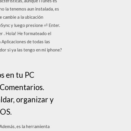
acterísticas, aunque iTunes es
no la tenemos aun instalada, es
e cambie a la ubicación
eSync y luego presione ⏎ Enter.
er . Hola! He formateado el
 Aplicaciones de todas las
or si ya las tengo en mi iphone?
os en tu PC
 Comentarios.
ldar, organizar y
iOS.
 Además, es la herramienta