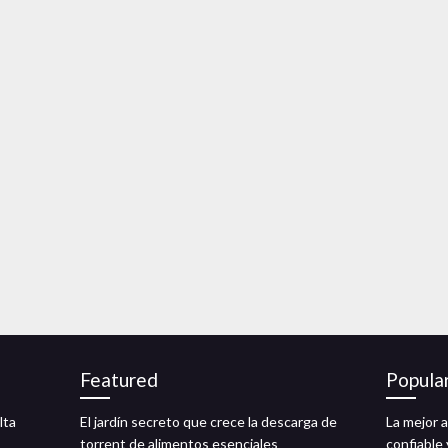
Featured
Popula
lta
El jardín secreto que crece la descarga de
La mejor 
torrent de alimentos esenciales
confiable 