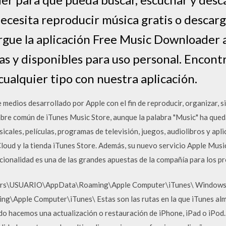
Necesita reproducir música gratis o descar
gue la aplicación Free Music Downloader a
das y disponibles para uso personal. Encont
 cualquier tipo con nuestra aplicación.
 medios desarrollado por Apple con el fin de reproducir, organizar, si
bre común de iTunes Music Store, aunque la palabra "Music" ha que
icales, películas, programas de televisión, juegos, audiolibros y apl
iCloud y la tienda iTunes Store. Además, su nuevo servicio Apple Mus
ncionalidad es una de las grandes apuestas de la compañía para los p
sers\USUARIO\AppData\Roaming\Apple Computer\iTunes\ Windows
Apple Computer\iTunes\ Estas son las rutas en la que iTunes alm
 hacemos una actualización o restauración de iPhone, iPad o iPod. 