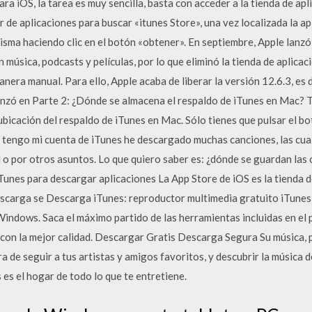
ara iOS, la tarea es muy sencilla, basta con acceder a la tienda de ap
or de aplicaciones para buscar «itunes Store», una vez localizada la 
misma haciendo clic en el botón «obtener». En septiembre, Apple lanz
música, podcasts y películas, por lo que eliminó la tienda de aplicaci
anera manual. Para ello, Apple acaba de liberar la versión 12.6.3, es d
 lanzó en Parte 2: ¿Dónde se almacena el respaldo de iTunes en Mac? T
ubicación del respaldo de iTunes en Mac. Sólo tienes que pulsar el bo
e tengo mi cuenta de iTunes he descargado muchas canciones, las cua
 o por otros asuntos. Lo que quiero saber es: ¿dónde se guardan las
Tunes para descargar aplicaciones La App Store de iOS es la tienda 
escarga se Descarga iTunes: reproductor multimedia gratuito iTunes,
indows. Saca el máximo partido de las herramientas incluidas en el
 con la mejor calidad. Descargar Gratis Descarga Segura Su música, 
a de seguir a tus artistas y amigos favoritos, y descubrir la música d
es el hogar de todo lo que te entretiene.