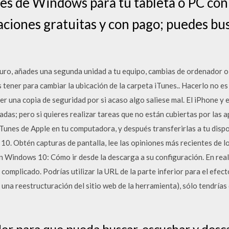
nes de Windows para tu tableta o PC co
aciones gratuitas y con pago; puedes bu
 duro, añades una segunda unidad a tu equipo, cambias de ordenador 
tener para cambiar la ubicación de la carpeta iTunes.. Hacerlo no es
er una copia de seguridad por si acaso algo saliese mal. El iPhone y
adas; pero si quieres realizar tareas que no están cubiertas por las 
Tunes de Apple en tu computadora, y después transferirlas a tu disp
0. Obtén capturas de pantalla, lee las opiniones más recientes de lo
en Windows 10: Cómo ir desde la descarga a su configuración. En rea
omplicado. Podrías utilizar la URL de la parte inferior para el efe
una reestructuración del sitio web de la herramienta), sólo tendría
r para que pueda buscar, escuchar y des