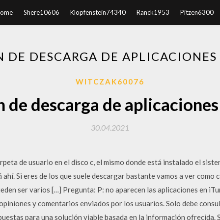
ome
Shere10606
Klopfenstein74340
Ranck1953
Pitzen6300
 DE DESCARGA DE APLICACIONES
WITCZAK60076
 de descarga de aplicaciones
30.04.2021
ta de usuario en el disco c, el mismo donde está instalado el sistem
 ahí. Si eres de los que suele descargar bastante vamos a ver como 
eden ser varios […] Pregunta: P: no aparecen las aplicaciones en i
, opiniones y comentarios enviados por los usuarios. Solo debe consu
puestas para una solución viable basada en la información ofrecida. 