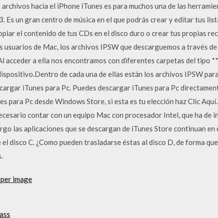
r archivos hacia el iPhone iTunes es para muchos una de las herrami
 Es un gran centro de música en el que podrás crear y editar tus list
opiar el contenido de tus CDs en el disco duro o crear tus propias re
suarios de Mac, los archivos IPSW que descarguemos a través de i
Al acceder a ella nos encontramos con diferentes carpetas del tipo 
ispositivo.Dentro de cada una de ellas están los archivos IPSW para 
scargar iTunes para Pc. Puedes descargar iTunes para Pc directament
s para Pc desde Windows Store, si esta es tu elección haz Clic Aquí.
ecesario contar con un equipo Mac con procesador Intel, que ha de 
go las aplicaciones que se descargan de iTunes Store continuan en el
el disco C. ¿Como pueden trasladarse éstas al disco D, de forma que 
.
rper image
lass