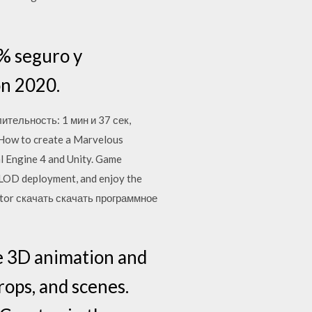
% seguro y
ón 2020.
ительность: 1 мин и 37 сек,
 How to create a Marvelous
al Engine 4 and Unity. Game
 LOD deployment, and enjoy the
eator скачать скачать программное
me 3D animation and
rops, and scenes.