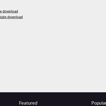
ee download
utube download
Featured
Popula