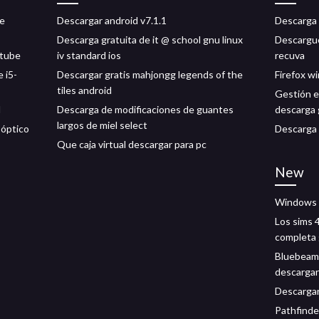
de
Descargar android v7.1.1
Descarga 
Descarga gratuita de it @ school gnu linux
Descargue
utube
iv standard ios
recuva
 i5-
Descargar gratis mahjongg legends of the
Firefox w
tiles android
Gestión es
d
Descarga de modificaciones de guantes
descarga g
largos de miel select
 óptico
Descarga 
Que caja virtual descargar para pc
New
Windows 1
Los sims 4
completa 
Bluebeam
descargar
Descargar
Pathfinde