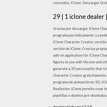
conocidos. iClone. Descargar Grat
29 | 1 iclone dealer |
Gracias por descargar iClone Char
programa periódicamente. Le pedim
iClone Character Creator, versión
versión de iClone: Crea tus propi
add-on application for iClone Cha
figures to use with Version and
generate a 3D personality that is
Character Creator gratuitamente.
programa de animación en 3D, iClon
Reallusion. iClone permite crear i
plantillas o diseños pre-diseñados
download laby mod 3.2.9