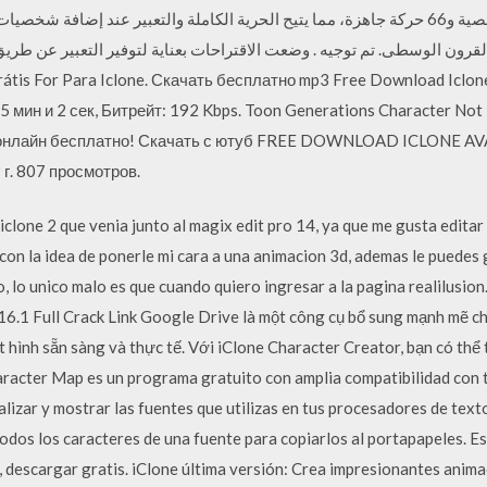
tis For Para Iclone. Скачать бесплатно mp3 Free Download Iclone
 мин и 2 сек, Битрейт: 192 Kbps. Toon Generations Character Not
 онлайн бесплатно! Скачать с ютуб FREE DOWNLOAD ICLONE 
 г. 807 просмотров.
iclone 2 que venia junto al magix edit pro 14, ya que me gusta editar v
 con la idea de ponerle mi cara a una animacion 3d, ademas le puedes
do, lo unico malo es que cuando quiero ingresar a la pagina realilus
6.1 Full Crack Link Google Drive là một công cụ bổ sung mạnh mẽ ch
hình sẵn sàng và thực tế. Với iClone Character Creator, bạn có thể 
aracter Map es un programa gratuito con amplia compatibilidad con t
izar y mostrar las fuentes que utilizas en tus procesadores de tex
odos los caracteres de una fuente para copiarlos al portapapeles. E
 descargar gratis. iClone última versión: Crea impresionantes anima