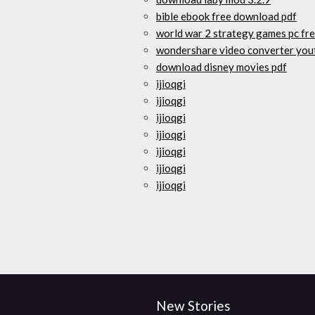
bible ebook free download pdf
world war 2 strategy games pc fr
wondershare video converter yo
download disney movies pdf
ijioqgi
ijioqgi
ijioqgi
ijioqgi
ijioqgi
ijioqgi
ijioqgi
New Stories