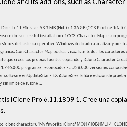
lone and its add-ons, such as Character 
Directx 11 File size: 53.3 MB (Hub) / 1.36 GB (CC3 Pipeline Trial) 
o ensure the successful installation of CC3. Character Map es un pro
rsiones del sistema operativo Windows dedicado a analizar y mostrar
gramas. Con Character Map podrás visualizar todos los caracteres d
te que crees tus propias fuentes copiando y iClone Character Creato
c. 1.746.000 programas reconocidos - 5.228.000 versiones conocidas
r software en UpdateStar - EX iClone3 es la libre edición de prueba
 sin límite de iClone …
tis iClone Pro 6.11.1809.1. Cree una copi
s.
free iclone character). "My favorite iClone" МОЙ ЛЮБИМЫЙ ICLON