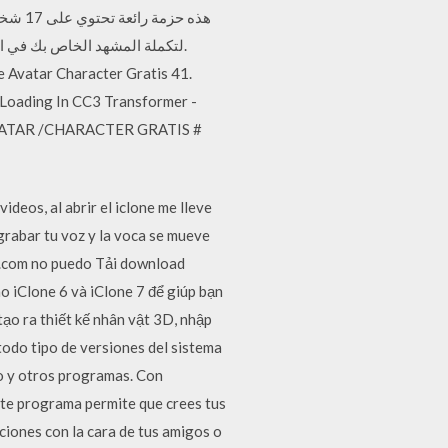
 Avatar Character Gratis 41.
 Loading In CC3 Transformer -
AVATAR /CHARACTER GRATIS #
ideos, al abrir el iclone me lleve
 grabar tu voz y la voca se mueve
ion.com no puedo Tải download
o iClone 6 và iClone 7 để giúp bạn
tạo ra thiết kế nhân vật 3D, nhập
odo tipo de versiones del sistema
to y otros programas. Con
ste programa permite que crees tus
ciones con la cara de tus amigos o