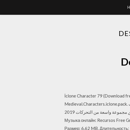
H
DE
De
İclone Character 79 (Download 
Medieval.Characters.iclone.pack. هذه حزمة رائعة تحتوي على 17 شخصية و66 حركة جاهزة، مما يتيح الحرية الكاملة والتعبير عند إضافة شخصيات
لتكملة المشهد الخاص بك في القرون الوسطى. تم توجيه . وضعت الاقتراحات بعناية لتوفير التعبير عن طريق مجموعة واسعة من التحركات 2019.
Музыка онлайн: Recursos Free Grá
Размер: 6.62 MB, Длительность: 5