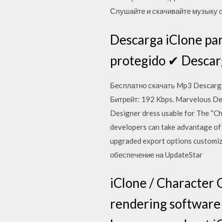
Слушайте и скачивайте музыку 
Descarga iClone pa
protegido ✔ Descarg
Бесплатно скачать Mp3 Descargar 
Битрейт: 192 Kbps. Marvelous Des
Designer dress usable for The “Cha
developers can take advantage of
upgraded export options customiz
обеспечение на UpdateStar
iClone / Character C
rendering software 