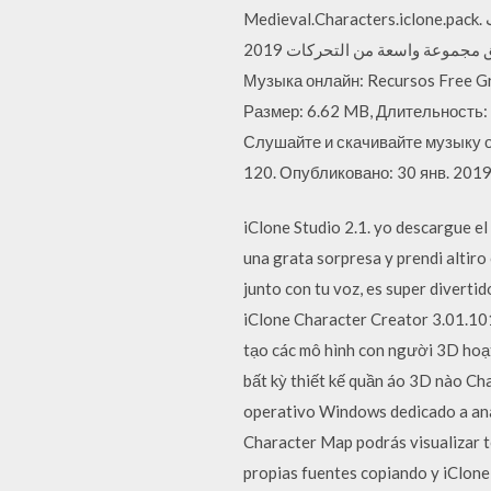
Medieval.Characters.iclone.pack. هذه حزمة رائعة تحتوي على 17 شخصية و66 حركة جاهزة، مما يتيح الحرية الكاملة والتعبير عند إضافة شخصيات
لتكملة المشهد الخاص بك في القرون الوسطى. تم توجيه . وضعت الاقتراحات بعناية لتوفير التعبير عن طريق مجموعة واسعة من التحركات 2019.
Музыка онлайн: Recursos Free Grá
Размер: 6.62 MB, Длительность: 5
Слушайте и скачивайте музыку
120. Опубликовано: 30 янв. 2019
iClone Studio 2.1. yo descargue el 
una grata sorpresa y prendi altiro
junto con tu voz, es super diverti
iClone Character Creator 3.01.101
tạo các mô hình con người 3D hoạt 
bất kỳ thiết kế quần áo 3D nào Ch
operativo Windows dedicado a anal
Character Map podrás visualizar t
propias fuentes copiando y iClone,