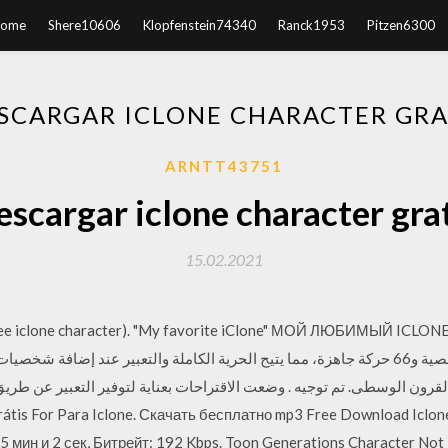
ome
Shere10606
Klopfenstein74340
Ranck1953
Pitzen6300
SCARGAR ICLONE CHARACTER GRA
ARNTT43751
scargar iclone character gra
15.02.2021
free iclone character). "My favorite iClone" МОЙ ЛЮБИМЫЙ ICLON
tis For Para Iclone. Скачать бесплатно mp3 Free Download Iclone
 мин и 2 сек, Битрейт: 192 Kbps. Toon Generations Character Not