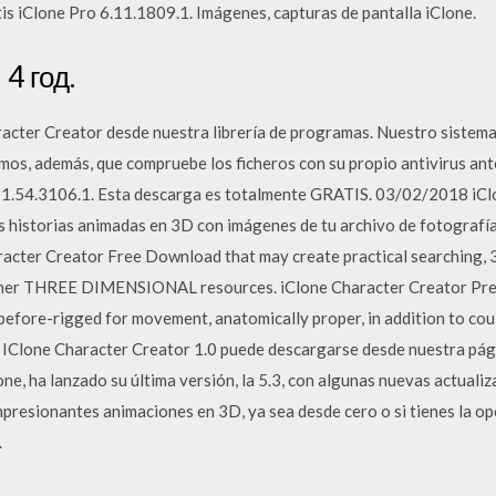
is iClone Pro 6.11.1809.1. Imágenes, capturas de pantalla iClone.
 4 год.
acter Creator desde nuestra librería de programas. Nuestro sistema
os, además, que compruebe los ficheros con su propio antivirus ante
 1.54.3106.1. Esta descarga es totalmente GRATIS. 03/02/2018 iClo
as historias animadas en 3D con imágenes de tu archivo de fotografí
racter Creator Free Download that may create practical searching, 
 other THREE DIMENSIONAL resources. iClone Character Creator Pre
 before-rigged for movement, anatomically proper, in addition to 
 IClone Character Creator 1.0 puede descargarse desde nuestra pág
e, ha lanzado su última versión, la 5.3, con algunas nuevas actualiz
mpresionantes animaciones en 3D, ya sea desde cero o si tienes la op
.