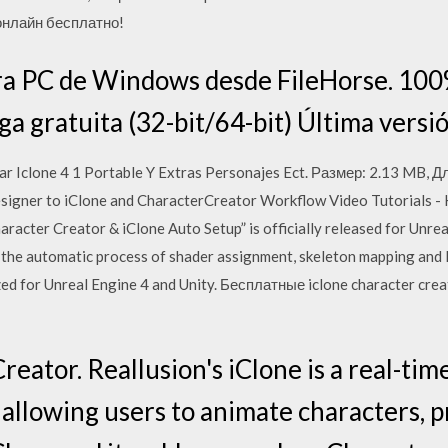
онлайн бесплатно!
ra PC de Windows desde FileHorse. 100
a gratuita (32-bit/64-bit) Última versi
Iclone 4 1 Portable Y Extras Personajes Ect. Размер: 2.13 MB, Дл
igner to iClone and CharacterCreator Workflow Video Tutorials -
racter Creator & iClone Auto Setup” is officially released for Unre
 the automatic process of shader assignment, skeleton mapping and
ed for Unreal Engine 4 and Unity. Бесплатные iclone character cr
reator. Reallusion's iClone is a real-ti
allowing users to animate characters, p