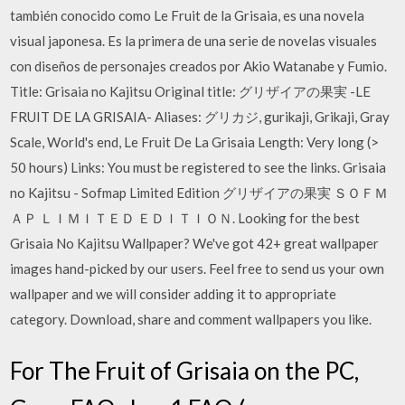
también conocido como Le Fruit de la Grisaia, es una novela
visual japonesa. Es la primera de una serie de novelas visuales
con diseños de personajes creados por Akio Watanabe y Fumio.
Title: Grisaia no Kajitsu Original title: グリザイアの果実 -LE
FRUIT DE LA GRISAIA- Aliases: グリカジ, gurikaji, Grikaji, Gray
Scale, World's end, Le Fruit De La Grisaia Length: Very long (>
50 hours) Links: You must be registered to see the links. Grisaia
no Kajitsu - Sofmap Limited Edition グリザイアの果実 ＳＯＦＭ
ＡＰ ＬＩＭＩＴＥＤ ＥＤＩＴＩＯＮ. Looking for the best
Grisaia No Kajitsu Wallpaper? We've got 42+ great wallpaper
images hand-picked by our users. Feel free to send us your own
wallpaper and we will consider adding it to appropriate
category. Download, share and comment wallpapers you like.
For The Fruit of Grisaia on the PC,