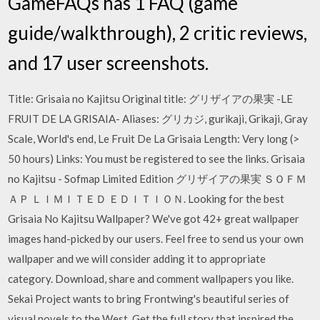
GameFAQs has 1 FAQ (game
guide/walkthrough), 2 critic reviews,
and 17 user screenshots.
Title: Grisaia no Kajitsu Original title: グリザイアの果実 -LE
FRUIT DE LA GRISAIA- Aliases: グリカジ, gurikaji, Grikaji, Gray
Scale, World's end, Le Fruit De La Grisaia Length: Very long (>
50 hours) Links: You must be registered to see the links. Grisaia
no Kajitsu - Sofmap Limited Edition グリザイアの果実 ＳＯＦＭ
ＡＰ ＬＩＭＩＴＥＤ ＥＤＩＴＩＯＮ. Looking for the best
Grisaia No Kajitsu Wallpaper? We've got 42+ great wallpaper
images hand-picked by our users. Feel free to send us your own
wallpaper and we will consider adding it to appropriate
category. Download, share and comment wallpapers you like.
Sekai Project wants to bring Frontwing's beautiful series of
visual novels to the West. Get the full story that inspired the