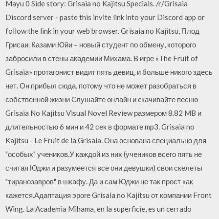
Mayu 0 Side story: Grisaia no Kajitsu Specials. /r/Grisaia
Discord server - paste this invite link into your Discord app or
follow the link in your web browser. Grisaia no Kajitsu, Плод
Грисаи. Казами Юйи – новый студент по обмену, которого
забросили в стены академии Михама. В игре «The Fruit of
Grisaia» протагонист видит пять девиц, и больше никого здесь
нет. Он прибыл сюда, потому что не может разобраться в
собственной жизни Cлушайте онлайн и cкачивайте песню
Grisaia No Kajitsu Visual Novel Review размером 8.82 MB и
длительностью 6 мин и 42 сек в формате mp3. Grisaia no
Kajitsu - Le Fruit de la Grisaia. Она основана специально для
"особых" учеников.У каждой из них (учеников всего пять не
считая Юджи и разумеется все они девушки) свои скелеты
"тиранозавров" в шкафу. Да и сам Юджи не так прост как
кажется.Адаптация эроге Grisaia no Kajitsu от компании Front
Wing. La Academia Mihama, en la superficie, es un cerrado