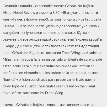
Cлушайте онлайн и cкачивайте песню Grisaia No Kajitsu
Visual Novel Review размером 8.82 MB и длительностью 6
мин и 42 сек в формате mp3. Grisaia no Kajitsu - Le Fruit de la
Grisaia. Она основана специально для "особых" учеников.У
каждой из них (учеников всего пять не считая Юджи и
разумеется все они девушки) свои скелеты "тиранозавров" в
шкафу. Да и сам Юджи не так прост как кажется.Адаптация
эроге Grisaia no Kajitsu от компании Front Wing. La Academia
Mihama, en la superficie, es un cerrado ambiente de aprendizaje
establecido para nutrir a estudiantes que se encuentran en
conflicto con el mundo que los rodea; en la actualidad, es una
“huerta” y prisión construida para preservar el fruto que ha
caído lejos de su árbol. Sea cuáles sean Based on the visual
novel of the same name by Front Wing.
скачать Grisaia no kajitsu в хорошем/отличном качестве