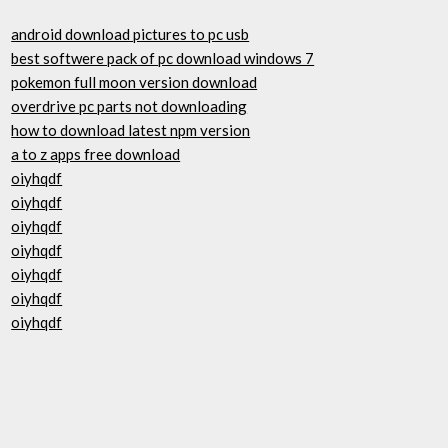
android download pictures to pc usb
best softwere pack of pc download windows 7
pokemon full moon version download
overdrive pc parts not downloading
how to download latest npm version
a to z apps free download
oiyhqdf
oiyhqdf
oiyhqdf
oiyhqdf
oiyhqdf
oiyhqdf
oiyhqdf