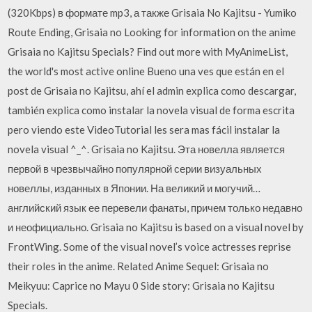
(320Kbps) в формате mp3, а также Grisaia No Kajitsu - Yumiko
Route Ending, Grisaia no Looking for information on the anime
Grisaia no Kajitsu Specials? Find out more with MyAnimeList,
the world's most active online Bueno una ves que están en el
post de Grisaia no Kajitsu, ahí el admin explica como descargar,
también explica como instalar la novela visual de forma escrita
pero viendo este VideoTutorial les sera mas fácil instalar la
novela visual ^_^. Grisaia no Kajitsu. Эта новелла является
первой в чрезвычайно популярной серии визуальных
новеллы, изданных в Японии. На великий и могучий…
английский язык ее перевели фанаты, причем только недавно
и неофициально. Grisaia no Kajitsu is based on a visual novel by
FrontWing. Some of the visual novel’s voice actresses reprise
their roles in the anime. Related Anime Sequel: Grisaia no
Meikyuu: Caprice no Mayu 0 Side story: Grisaia no Kajitsu
Specials.