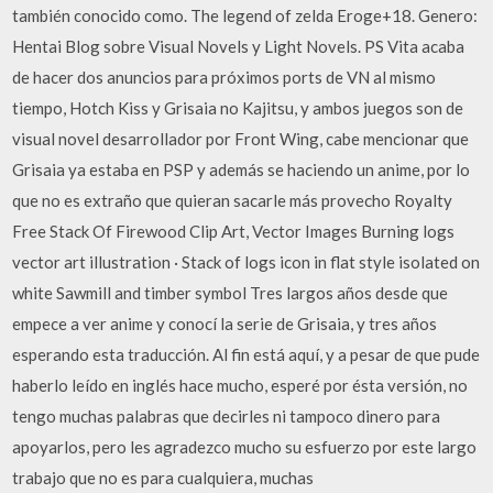
también conocido como. The legend of zelda Eroge+18. Genero:
Hentai Blog sobre Visual Novels y Light Novels. PS Vita acaba
de hacer dos anuncios para próximos ports de VN al mismo
tiempo, Hotch Kiss y Grisaia no Kajitsu, y ambos juegos son de
visual novel desarrollador por Front Wing, cabe mencionar que
Grisaia ya estaba en PSP y además se haciendo un anime, por lo
que no es extraño que quieran sacarle más provecho Royalty
Free Stack Of Firewood Clip Art, Vector Images Burning logs
vector art illustration · Stack of logs icon in flat style isolated on
white Sawmill and timber symbol Tres largos años desde que
empece a ver anime y conocí la serie de Grisaia, y tres años
esperando esta traducción. Al fin está aquí, y a pesar de que pude
haberlo leído en inglés hace mucho, esperé por ésta versión, no
tengo muchas palabras que decirles ni tampoco dinero para
apoyarlos, pero les agradezco mucho su esfuerzo por este largo
trabajo que no es para cualquiera, muchas