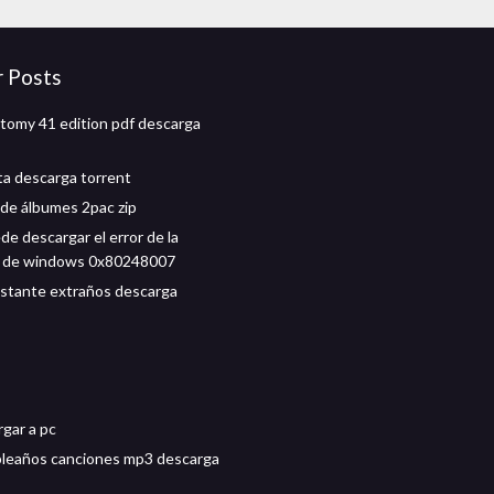
r Posts
tomy 41 edition pdf descarga
ta descarga torrent
de álbumes 2pac zip
de descargar el error de la
ón de windows 0x80248007
stante extraños descarga
rgar a pc
pleaños canciones mp3 descarga