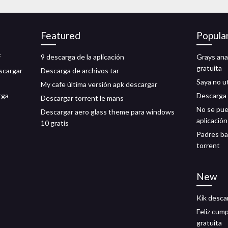
Featured
Popula
f
9 descarga de la aplicación
Grays ana
gratuita
escargar
Descarga de archivos tar
Saya no u
My cafe última versión apk descargar
rga
Descarga 
Descargar torrent le mans
No se pue
Descargar aero glass theme para windows
aplicaci
10 gratis
Padres ba
torrent
New
Kik desca
Feliz cum
gratuita