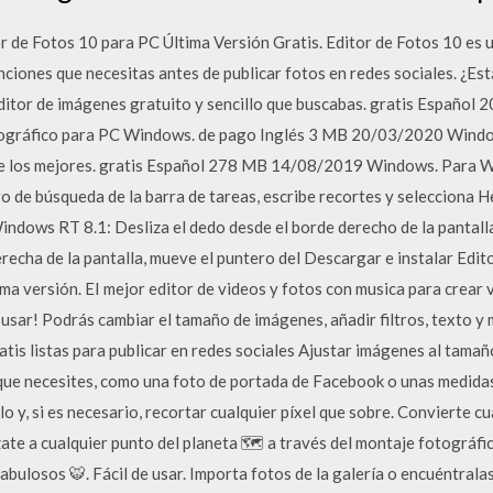
r de Fotos 10 para PC Última Versión Gratis. Editor de Fotos 10 es u
ciones que necesitas antes de publicar fotos en redes sociales. ¿Est
editor de imágenes gratuito y sencillo que buscabas. gratis Españo
ográfico para PC Windows. de pago Inglés 3 MB 20/03/2020 Windows
a de los mejores. gratis Español 278 MB 14/08/2019 Windows. Para 
dro de búsqueda de la barra de tareas, escribe recortes y selecciona 
ndows RT 8.1: Desliza el dedo desde el borde derecho de la pantalla,
derecha de la pantalla, mueve el puntero del Descargar e instalar Edi
ma versión. EI mejor editor de videos y fotos con musica para crear v
e usar! Podrás cambiar el tamaño de imágenes, añadir filtros, texto y 
atis listas para publicar en redes sociales Ajustar imágenes al tama
 que necesites, como una foto de portada de Facebook o unas medidas
lo y, si es necesario, recortar cualquier píxel que sobre. Convierte c
te a cualquier punto del planeta 🗺️ a través del montaje fotográfi
abulosos 🐯. Fácil de usar. Importa fotos de la galería o encuéntrala