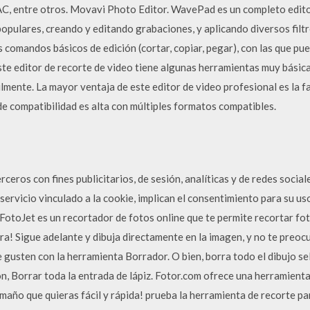
 entre otros. Movavi Photo Editor. WavePad es un completo editor
opulares, creando y editando grabaciones, y aplicando diversos filtr
s comandos básicos de edición (cortar, copiar, pegar), con las que p
ste editor de recorte de video tiene algunas herramientas muy básica
cilmente. La mayor ventaja de este editor de video profesional es la f
 de compatibilidad es alta con múltiples formatos compatibles.
eros con fines publicitarios, de sesión, analíticas y de redes social
 servicio vinculado a la cookie, implican el consentimiento para su us
 FotoJet es un recortador de fotos online que te permite recortar fo
ra! Sigue adelante y dibuja directamente en la imagen, y no te preocu
 gusten con la herramienta Borrador. O bien, borra todo el dibujo s
ón, Borrar toda la entrada de lápiz. Fotor.com ofrece una herramienta
maño que quieras fácil y rápida! prueba la herramienta de recorte pa