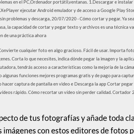
blemas en el PC,Ordenador portátil,ventanas. 1.Descargar e instala
.XePlayer ejecutar Android emulador y de acceso a Google Play Sto
sin problemas y descarga, 20/07/2020 · Cómo cortar y pegar. Ya sea
a, la capacidad de cortar y pegar texto y archivos es una técnica va
en de una práctica ahora
nvierte cualquier foto en algo gracioso. Fácil de usar. Importa foto
nes. Corta lo que necesites, indica dónde pegar la imagen y la aplica
utadora, tendrás acceso a características como la mejoría de la cám
do algunas funciones mejores programas gratis y de pago para captur
hacer captura de pantalla en video e Descarga la app Cortar pegar f
 vídeos rápido. Cómo recortar un vídeo sin perder calidad. Cortad
ecto de tus fotografías y añade toda cla
tus imágenes con estos editores de fotos