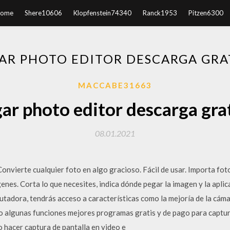
ome
Shere10606
Klopfenstein74340
Ranck1953
Pitzen6300
AR PHOTO EDITOR DESCARGA GRA
MACCABE31663
ar photo editor descarga gra
08.01.2021
nvierte cualquier foto en algo gracioso. Fácil de usar. Importa foto
nes. Corta lo que necesites, indica dónde pegar la imagen y la aplica
utadora, tendrás acceso a características como la mejoría de la cám
do algunas funciones mejores programas gratis y de pago para captur
 hacer captura de pantalla en video e