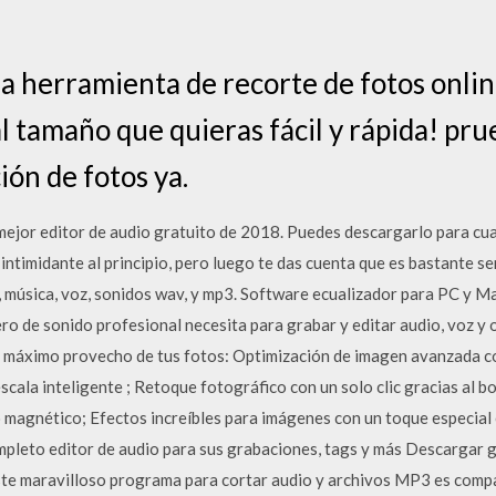
a herramienta de recorte de fotos online
l tamaño que quieras fácil y rápida! pr
ión de fotos ya.
 mejor editor de audio gratuito de 2018. Puedes descargarlo para cua
intimidante al principio, pero luego te das cuenta que es bastante se
, música, voz, sonidos wav, y mp3. Software ecualizador para PC y Ma
ro de sonido profesional necesita para grabar y editar audio, voz y 
 máximo provecho de tus fotos: Optimización de imagen avanzada con
scala inteligente ; Retoque fotográfico con un solo clic gracias al b
o magnético; Efectos increíbles para imágenes con un toque especial
ompleto editor de audio para sus grabaciones, tags y más Descargar
e maravilloso programa para cortar audio y archivos MP3 es compa