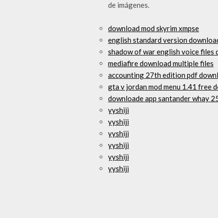
de imágenes.
download mod skyrim xmpse
english standard version downloa
shadow of war english voice files
mediafire download multiple files
accounting 27th edition pdf dow
gta v jordan mod menu 1.41 free 
downloade app santander whay 2
yyshiji
yyshiji
yyshiji
yyshiji
yyshiji
yyshiji