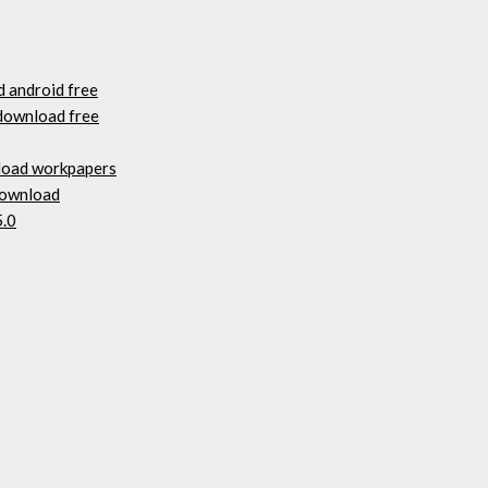
d android free
 download free
nload workpapers
download
5.0