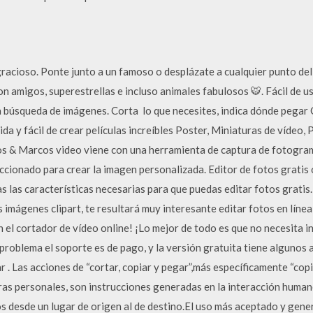
racioso. Ponte junto a un famoso o desplázate a cualquier punto del
n amigos, superestrellas e incluso animales fabulosos 🐯. Fácil de us
la búsqueda de imágenes. Corta ️ lo que necesites, indica dónde peg
a y fácil de crear películas increíbles Poster, Miniaturas de vídeo,
os & Marcos video viene con una herramienta de captura de fotogra
cionado para crear la imagen personalizada. Editor de fotos gratis o
s las características necesarias para que puedas editar fotos gratis.
as imágenes clipart, te resultará muy interesante editar fotos en lí
 el cortador de vídeo online! ¡Lo mejor de todo es que no necesita in
n problema el soporte es de pago, y la versión gratuita tiene algunos a
zar . Las acciones de “cortar, copiar y pegar”,más específicamente “copi
ras personales, son instrucciones generadas en la interacción human
tos desde un lugar de origen al de destino.El uso más aceptado y gen