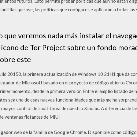
entos futuros. Esto permite probar políticas que aún no están dispon
antillas que use, las políticas que configure se aplicarán a todas l
ro que veremos nada más instalar el naveg
 icono de Tor Project sobre un fondo morad
sobre este
build 20150, la primera actualización de Windows 10 21H1 que da com
vegador de Microsoft basado en el proyecto de código abierto Chro
rimer momento, desde la primera versión Entre el amplio listado de
tes sea una de esas nuevas funcionalidades que más me ha sorprendid
mayor control del multitarea de nuestro Xiaomi.. A diferencia de la
de ventanas flotantes de MIUI
ador web de la familia de Google Chrome. Disponible como código