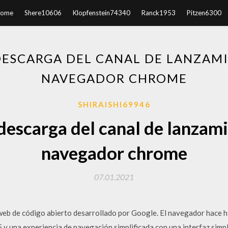
ome
Shere10606
Klopfenstein74340
Ranck1953
Pitzen6300
DESCARGA DEL CANAL DE LANZAMI
NAVEGADOR CHROME
SHIRAISHI69946
descarga del canal de lanzami
navegador chrome
07.01.2021
b de código abierto desarrollado por Google. El navegador hace hi
y una experiencia de navegación simplificada con una interfaz simpl