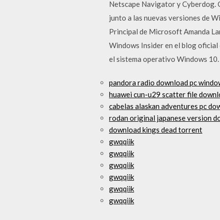
Netscape Navigator y Cyberdog. Q
junto a las nuevas versiones de W
Principal de Microsoft Amanda Lan
Windows Insider en el blog oficia
el sistema operativo Windows 10
pandora radio download pc windo
huawei cun-u29 scatter file down
cabelas alaskan adventures pc do
rodan original japanese version 
download kings dead torrent
gwqqiik
gwqqiik
gwqqiik
gwqqiik
gwqqiik
gwqqiik