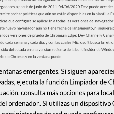
egadores a partir de junio de 2011. 04/06/2020 Dev, puede acceder
rmite probar políticas que aún no están disponibles en la plantilla 
olíticas que configure se aplicarán a todas las versiones del navegado
este nuevo navegador aun no tiene fecha de lanzamiento, ni siquiera 
al dos versiones de prueba de Chromium Edge; Dev Channel y Canary
o cada semana y cada día, y con las cuales Microsoft busca la retro
a sido detectada en una versión reciente de la build insider de Win
efox o Chrome, y en la ventana puede
ventanas emergentes. Si siguen apareci
das, ejecuta la función Limpiador de C
ación, consulta más opciones para local
el ordenador.. Si utilizas un dispositiv
el administrador de red puede configura