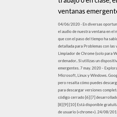
ventanas emergent
04/06/2020 · En diversas oportun
el audio de nuestra ventana en e
que con el paso del tiempo ha sab
detallada para Problemas con las 
Limpiador de Chrome (solo para Wi
ordenador.. Si utilizas un disposi
emergentes. 7 may. 2020 - Explora
Microsoft, Linux y Windows. Googl
pero resalta cómo puedes descarga
para descargar versiones complet
código cerrado [6] [7] desarrolla
[8] [9] [10] Está disponible gratu
de usuario («chrome»). 24/08/20