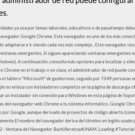
es.
idades ya sea por temas laborales, educativos o de pasatiempo debe
l navegador Google Chrome. Este navegador es uno de los más conoci
ido adaptarse e ir siendo cada vez más complejo.. Este navegador no
ventanas emergentes. Si siguen apareciendo ventanas emergentes no
ndows). A continuación, consulta más opciones para localizar y elim
tivo Chrome en el trabajo o en clase, el administrador de red puede c
 el tablero "Microsoft" de geeksroom, seguido por 7049 personas en
e no enlaza con instaladores completos en la página de descarga o
r un instalador sin conexión para Windows en esta página de Soporte
as del navegador web Chrome a tu sistema informático. Google Ch
do por Google, aunque derivado de proyectos de código abierto (como
itamente.El nombre del navegador deriva del término en inglés usado p
12 · Ventana del Navegador BachilleratoadUNAM. Loading #Tutori